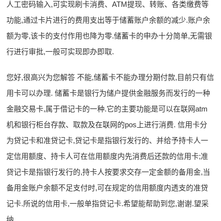
人工密码输入,可实现刷卡消费、ATM提现、转账、各类缴费等
功能,通过卡片进行的费用支出等于储蓄账户余额的减少.账户余
额为零,该卡的支付作用也降为零.储蓄卡的申办十分简单,无需银
行进行审批,一般可实现即办即取.
您好,很高兴为您解答 不能,储蓄卡不能办理分期付款,目前只有信
用卡可以办理. 储蓄卡是银行为储户提供金融服务而发行的一种
金融交易卡,属于借记卡的一种.它的主要功能是可以在联网atm
机和银行柜台存款、取款及在联网的pos上进行消费. 信用卡分
为贷记卡和准贷记卡,贷记卡是指银行发行的、并给予持卡人一
定信用额度、持卡人可在信用额度内先消费后还款的信用卡;准
贷记卡是指银行发行的,持卡人按要求交存一定金额的备用金,当
备用金账户余额不足支付时,可在规定的信用额度内透支的准贷
记卡.所说的信用卡,一般单指贷记卡.希望能帮助到您,谢谢.望采
纳