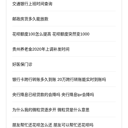
交通银行上班时间查询
邮政房货多久能放款
花呗额度100怎么提高 花呗额度突然变1000
贵州养老金2020年上调补发时间
好医保门诊
银行卡跨行转账多久到账 20万跨行转账能实时到账吗
央行降息已经贷款的会降吗 央行降息lpr会降吗
为什么我的微粒贷逐步开 微粒贷是什么意思
朋友帮忙还花呗怎么还 朋友可以帮忙还花呗吗