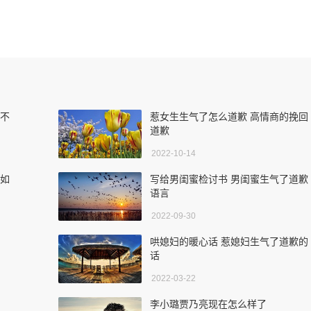
越不
惹女生生气了怎么道歉 高情商的挽回
道歉
2022-10-14
气如
写给男闺蜜检讨书 男闺蜜生气了道歉
语言
2022-09-30
哄媳妇的暖心话 惹媳妇生气了道歉的
话
2022-03-22
李小璐贾乃亮现在怎么样了