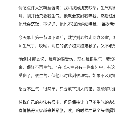
情感点评大赏粉丝咨询：我和我男朋友吵架，生气时
月，刚开始只要我生气，他就会安慰我哄我，然后还
他就会沉默，不说话，他也不知道继续哄我。 每次我
今天早上第一节课下课后，数学刘老师走到办公室，
师生气了，哎呦，现在的孩子越来越难教了，又不敢管的
“你刚才那么说，我真的很受伤，现在我很生气，我
来，保证不再生气。” 在《人生只有一件事》中，有
受伤了，很生气，但他此时此刻很理智。如果不及时
想要不生气，很简单，只要放下别人的错，就能解脱
愉悦自己的办法有很多，但是保持让自己不生气的办法
疫情搞得大家越来越紧张，唉，啥时候才是个头啊[雾