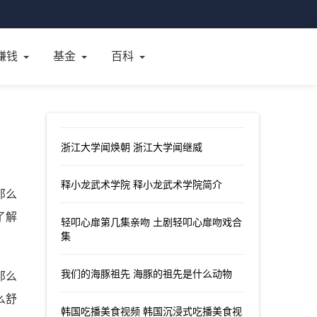
赚钱
基金
百科
浙江大学闻焕朝 浙江大学闻继威
释小龙武术学院 释小龙武术学院简介
那么
了解
轻叩心扉第几集亲吻 土剧轻叩心扉吻戏合
集
我们的海豚祖先 海豚的祖先是什么动物
那么
么舒
韩国吃播美食视频 韩国沉浸式吃播美食视