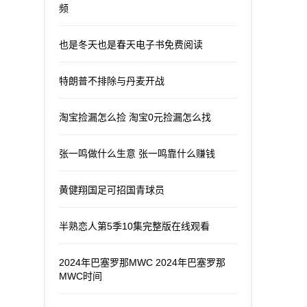
频
也是冬天也是春天电子书免费阅读
特朗普不排除与丹麦开战
淘宝捡漏怎么捡 淘宝0元捡漏怎么找
张一鸣做什么生意 张一鸣靠什么赚钱
黄健翔国足可招国青球员
半熟恋人第5季10集完整版在线观看
2024年巴塞罗那MWC 2024年巴塞罗那
MWC时间