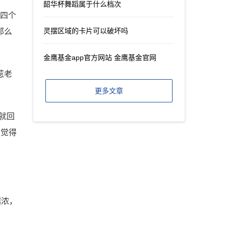
韶华杯舞蹈属于什么档次
爱四个
灵摆区域的卡片可以破坏吗
那么
金鹰基金app官方网站 金鹰基金官网
惹老
更多文章
就回
人觉得
越浓，