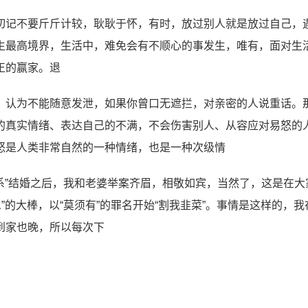
切记不要斤斤计较，耿耿于怀，有时，放过别人就是放过自己，
生最高境界，生活中，难免会有不顺心的事发生，唯有，面对生
正的赢家。退
，认为不能随意发泄，如果你曾口无遮拦，对亲密的人说重话。
的真实情绪、表达自己的不满，不会伤害别人、从容应对易怒的
怒是人类非常自然的一种情绪，也是一种次级情
系”结婚之后，我和老婆举案齐眉，相敬如宾，当然了，这是在大
”的大棒，以“莫须有”的罪名开始“割我韭菜”。事情是这样的，我
到家也晚，所以每次下