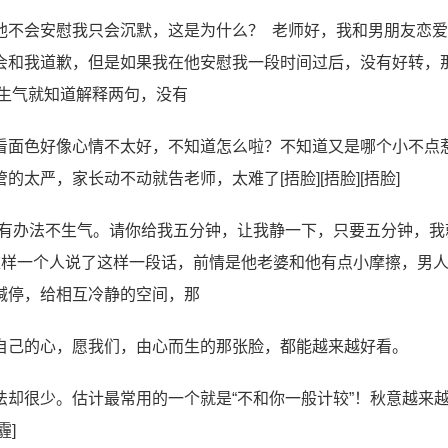
他不会安慰我只会沉默，这是为什么？ 老师好，我和男朋友恋
会和我道歉，但是如果我在他安慰我一段时间过后，没有好转，
生气就知道解释两句，没有
看面色好像心情不太好，不知道怎么啦？不知道又是哪个小不点
太严，家长动不动就告老师，太难了[捂脸][捂脸][捂脸]
没有办法不生气。请你给我五分钟，让我静一下，只要五分钟，我
这样一个人说了这样一段话，前情是他老婆和他有点小摩擦，男
喊停，给相互冷静的空间，那
自己的心，愿我们，由心而生的那张脸，都能越来越好看。
却很少。估计最常用的一个就是“不和你一般计较”！秋意越来
霾]