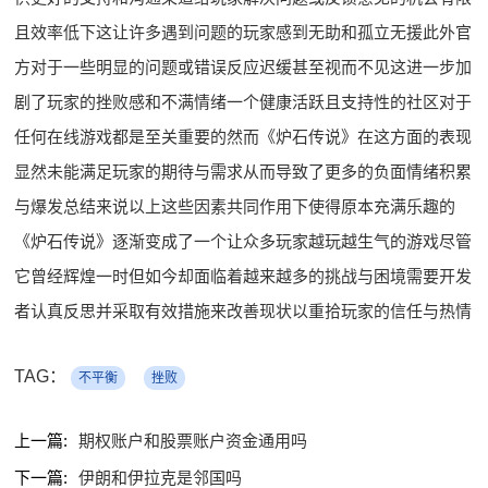
且效率低下这让许多遇到问题的玩家感到无助和孤立无援此外官
方对于一些明显的问题或错误反应迟缓甚至视而不见这进一步加
剧了玩家的挫败感和不满情绪一个健康活跃且支持性的社区对于
任何在线游戏都是至关重要的然而《炉石传说》在这方面的表现
显然未能满足玩家的期待与需求从而导致了更多的负面情绪积累
与爆发总结来说以上这些因素共同作用下使得原本充满乐趣的
《炉石传说》逐渐变成了一个让众多玩家越玩越生气的游戏尽管
它曾经辉煌一时但如今却面临着越来越多的挑战与困境需要开发
者认真反思并采取有效措施来改善现状以重拾玩家的信任与热情
TAG：
不平衡
挫败
上一篇:
期权账户和股票账户资金通用吗
下一篇:
伊朗和伊拉克是邻国吗