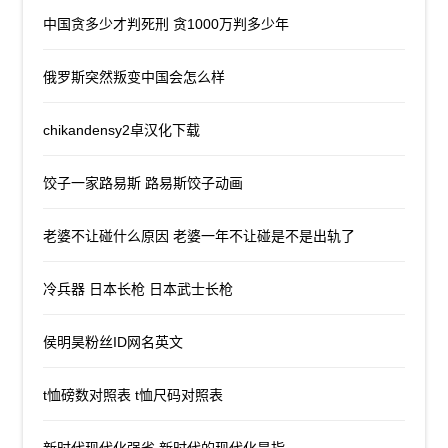
中国贪多少才判死刑 贪1000万判多少年
俄罗斯突然叛变中国会怎么样
chikandensy2卓汉化下载
饺子一家路易斯 路易斯饺子动画
老婆不让碰什么原因 老婆一年不让碰是不是出轨了
冷兵器 日本长枪 日本武士长枪
侯明昊粉丝ID网名英文
t恤磅数对照表 t恤尺码对照表
新时代现代化强省 新时代的现代化是指