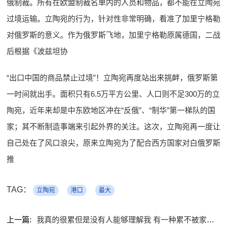
俄制裁。所有在欧盟制裁名单内的人员和物品，都不能在立陶宛
过境运输。立陶宛的行为，针对性非常明确，看准了加里宁格勒
对俄罗斯的意义。作为俄罗斯飞地，加里宁格勒原属德国，二战
后根据《波兹坦协
“出口中国的商品禁止过境”！立陶宛再度站出来挑衅，俄罗斯第
一时间就出手。面积只有6.5万平方公里、人口则不足300万的立
陶宛，近年来却是中东欧地区冲在“反俄”、“制华”第一梯队的国
家；其不断制造事端来引起外界的关注。这次，立陶宛再一度让
自己处在了风口浪尖，原来立陶宛为了配合西方国家对白俄罗斯
推
TAG：
立陶宛
港口
最大
上一篇:
我真的很累但是没有人能够理解我 有一种累不被家人理解