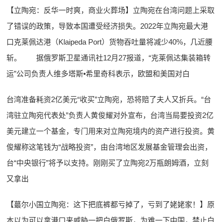
【立陶宛：反华一时爽，商业火葬场】立陶宛在台湾问题上采取
了错误的政策，导致本国遭受经济损失。2022年立陶宛最大港
口克莱佩达港（Klaipeda Port）货物吞吐量将减少40%，几近腰
斩。 据俄罗斯卫星通讯社12月27报道，“克莱佩达集装箱转
运”公司负责人维多塔斯•希里奇科表示，欧盟和美国对白
台湾准备耗资2亿美元“收买”立陶宛，恐将赔了夫人又折兵。“台
湾驻立陶宛代表处”负责人黄俊耀对外宣布，台湾当局要投资2亿
美元建立一个基金，专门用来对立陶宛境内的资产进行投资。黄
俊耀称这笔钱为“战略投资”，由台湾地区发展基金管理会出资，
台“中央银行”将予以支持。刚刚买了立陶宛2万瓶朗姆酒，立刻
又拿出
【蕞尔小国立陶宛：这下把底裤都亏掉了，亏到了姥姥家！】原
本以为可以拿港口来威胁一把白俄罗斯，为难一下中国，禁止白