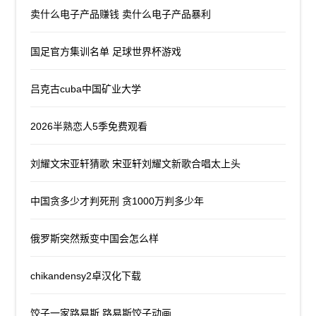
卖什么电子产品赚钱 卖什么电子产品暴利
国足官方集训名单 足球世界杯游戏
吕克古cuba中国矿业大学
2026半熟恋人5季免费观看
刘耀文宋亚轩猜歌 宋亚轩刘耀文新歌合唱太上头
中国贪多少才判死刑 贪1000万判多少年
俄罗斯突然叛变中国会怎么样
chikandensy2卓汉化下载
饺子一家路易斯 路易斯饺子动画