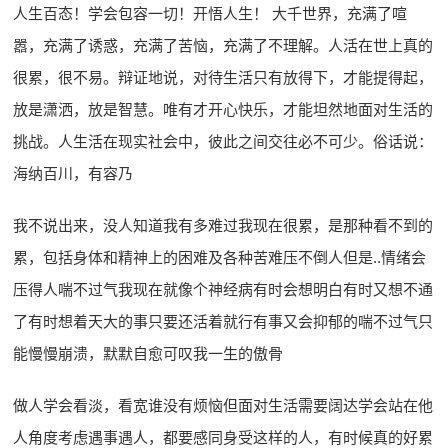
人生百态！学会包容一切！开悟人生！ 大千世界，充满了喧
嚣，充满了诱惑，充满了苦恼，充满了不理解。人活在世上真的
很累，很不易。辩证地说，对待生活只有放得下，才能提得起，
放是潇洒，放是智慧。唯有才开心快乐，才能坦然地面对生活的
挑战。人生活在现实社会中，彼此之间交往必不可少。俗话说：
海纳百川，有容乃
我不说出来，没人知道我有多难过我现在很累，是那种看不到的
累，包括身体和精神上的困难及各种苦难压不倒人但是..情绪会
压得人喘不过气我现在就像个神经病有时会想明白有时又想不通
了有时想着天大的事只要还活着就行有事又会抑郁的喘不过气只
能慢慢崩溃，默默自愈可叹我一生的傲骨
做人学会看淡，看宽谁没有烦恼但面对生活需要阔达学会站在他
人角度考虑遇事遇人，都要感同身受这样的人，有时候真的好累