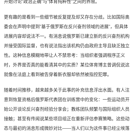
开始讨论"政治正确"与"体育纯粹性"之间的界限。
更有趣的是看到一些细节被反复提及却又存在分歧。比如国际奥
委会在声明中提到"基于俄罗斯在反兴奋剂领域的进展"，但具体
进展内容却说法不一。有消息说俄罗斯已建立新的反兴奋剂机构
并接受国际监督，也有说法指出该机构仍由政府主导且缺乏独立
性。这种信息模糊地带让人不禁思考：当组织者强调程序正义
时，外界是否真的能看清其中的实质？某位体育博主曾调侃说这
就像在法庭上看到被告穿着新衣服却依然被指控犯罪。
随着时间推移，越来越多关于此事的补充信息浮出水面。有人注
意到恢复资格后俄罗斯代表团在训练营中的变化：一些运动员开
始公开谈论反兴奋剂经验分享会；教练团队频繁与国际组织人员
接触；甚至有传闻说某些项目组正在重新评估参赛策略。这些动
态与最初的消息形成微妙对比——当人们以为这件事已经尘埃落