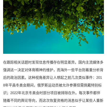
在跟踪相关话题时发现信息传播存在明显差异。国内主流媒体多
强调这一决定对体育精神的维护，而海外一些平台则着重分析背
后的政治因素。这种视角差异让人想起之前几次类似事件：201
8年平昌冬奥会期间，俄罗斯运动员被允许参赛但需佩戴特别标
识；2022年北京冬奥会时部分项目被排除在外。每次事件都伴
随着不同的舆论导向，而这次恢复资格的消息似乎让某些人重新