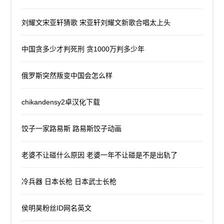
刘耀文宋亚轩猜歌 宋亚轩刘耀文新歌合唱太上头
中国贪多少才判死刑 贪1000万判多少年
俄罗斯突然叛变中国会怎么样
chikandensy2卓汉化下载
饺子一家路易斯 路易斯饺子动画
老婆不让碰什么原因 老婆一年不让碰是不是出轨了
冷兵器 日本长枪 日本武士长枪
侯明昊粉丝ID网名英文