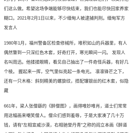
们这么做。希望这场争端能够尽快结束，我们也能尽快回家养家
糊口。2021年2月1日以来，不少缅甸人被逮捕判刑。缅甸军方
发言人
1980年1月，福州警备区检查修械所，堆积如山的兵器里，有人
偶然瞥到一只深红色木套，好奇打开，寒光瞬间一闪。 发现人
名叫周迅。他揉揉眼睛，看见自己抽出了一件奇怪兵器，有好几
个棱。 握起来一挥，空气里似亮起一条电光。 凛凛锋芒之下，
还有一只木格：斜刻精美的螺旋纹，搭配镶银丝的红木套，似隐
藏
661年，梁人张僧繇的《醉僧图》，画得唯妙唯肖，道士们常常
用这幅画来嘲笑僧人。僧众们感到羞辱，于是大家凑了几十万
钱，请有“左相宣威沙漠，右相驰誉丹青”之称的阎立本画《醉道