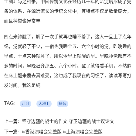
士图》与之相争。中国传统文化在经历几千年的沉淀后形成了完
备的体系，在源远流长的传统文化中，其特点不仅是数量庞大，
而且种类也异常丰
四点来钟醒了，解了一次手就再也睡不着了，这人一旦上了点年
纪，觉就轻了不少，一宿也我睡个五、六个小时的觉。昨晚睡的
早点，十点来钟就睡了，所以今早上就醒的早。早晚睡觉都差不
多的时间，早晚赶齐那五、六个小时。醒了就得看手机，不然躺
在床上翻来覆去真难受，这也成了我现在的习惯了，读读写写打
发时间。我这是纯
TAG：
江河
大地上
拼音
上一篇:
坚守边疆的战士的作文 守卫边疆的战士议论文
下一篇:
iu香港演唱会完整版 iu上海演唱会完整版