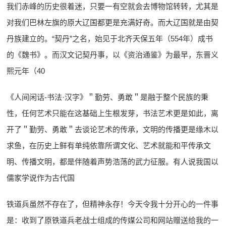
我们赤峰的历史很着迷，只要一有空就会去博物馆转转，尤其是
对我们巴林左旗的原大辽国都更是充满好奇。而大辽国就是由契
丹族建立的。“契丹”之名，始见于北齐天保五年（554年）成书
的《魏书》。而汉文记契丹事，以《资治通鉴》为最早，东晋义
熙元年（40
《人间闲话-书法·汉字》＂勤劳、勇敢＂是融于整个民族的秉
性，任何艺术只能在这基础上生根发芽，书法艺术更是如此，离
开了＂勤劳、勇敢＂去谈论艺术的传承，文明的传播更是缘木以
求鱼，在历史上鲜有单纯依靠所谓文化、艺术就能和平传承文
明、传播文明，都是伴随着声势浩荡的武力征服。有人说我国以
儒家学说作为古代国
铁道兵虽然不存在了，但精神永存！今天令我十分开心的一件事
是：收到了原铁道兵老战士组成的传媒公司和网站赠送给我的一