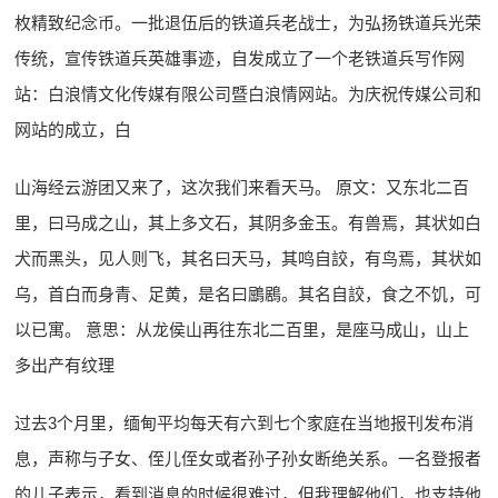
枚精致纪念币。一批退伍后的铁道兵老战士，为弘扬铁道兵光荣
传统，宣传铁道兵英雄事迹，自发成立了一个老铁道兵写作网
站：白浪情文化传媒有限公司暨白浪情网站。为庆祝传媒公司和
网站的成立，白
山海经云游团又来了，这次我们来看天马。 原文：又东北二百
里，曰马成之山，其上多文石，其阴多金玉。有兽焉，其状如白
犬而黑头，见人则飞，其名曰天马，其鸣自詨，有鸟焉，其状如
乌，首白而身青、足黄，是名曰鶌鶋。其名自詨，食之不饥，可
以已寓。 意思：从龙侯山再往东北二百里，是座马成山，山上
多出产有纹理
过去3个月里，缅甸平均每天有六到七个家庭在当地报刊发布消
息，声称与子女、侄儿侄女或者孙子孙女断绝关系。一名登报者
的儿子表示，看到消息的时候很难过，但我理解他们，也支持他