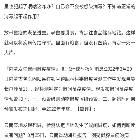
里也犯起了嘀咕这咋办？自己会不会被感染病毒？不知道正常的
消毒起不起作用？
放带鼠疫的老鼠进去。老鼠要觅食，肯定往食品储存地钻。这样
就可以将疾病传给守军。里面有粮食，但没有医药，肯定一死一
大片。
『内蒙发生鼠间鼠疫疫情』:据《环球时报》消息:2022年3月29
日内蒙古包头固阳县在银号镇腮林村委鼠疫监测工作中发现自毙
长爪沙鼠1只，经检测判定为鼠间鼠疫疫情。现发布鼠间鼠疫疫
情预警如下：一、预警级别动物鼠疫Ⅳ级预警。二、起始时间自
预警发布之日起，至2022年年底。【简评】:
云南某地发现死鼠，检测认定当地发生了鼠间鼠疫，如何判断死
鼠有问题？9月25日，云南省勐海县报告一例疑似腺鼠疫的病