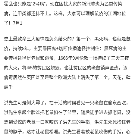
霍乱也只能是“2号病”，现在困扰大家的新冠肺炎为乙类传染
病，连甲类都还排不上。这样，大家可以理解鼠疫的江湖地位
了！7月1
史上最致命三大疫情是怎么结束的？第一个，黑死病，也就是鼠
疫，持续8年，主要靠隔离+切断传播途径控制住：黑死病的主
要传播途径是老鼠和跳蚤，1666年9月伦敦一场持续了三天三夜
的大火，将4/5的贫民区烧毁，也让贫民区的老鼠销声匿迹，该
病毒居然在英国甚至是整个欧洲大陆上消失了第二个，天花，肆
虐千
洪先生可是倒大霉了，在干活的时候看见一只老鼠在偷东西吃，
洪先生拿起个脸盆把老鼠扣在了盆里，随后徒手进去抓老鼠，没
想到受惊的老鼠一口就咬伤了洪先生的手指，洪先生死死掐住老
鼠的脖子，这才让老鼠松嘴。洪先生看着被老鼠咬伤的手指，心