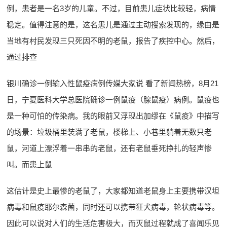
例，患者是一名3岁的儿童。不过，目前患儿症状比较轻，病情
稳定。值得注意的是，这名患儿是通过主动搜索发现的，缘由是
当地有村民发现三只死因不明的老鼠，报告了疾控中心。然后，
通过排查
银川确诊一例输入性鼠疫病例传媒大家说 看了新闻热榜，8月21
日，宁夏医科大学总医院确诊一例鼠疫（腺鼠疫）病例。鼠疫也
是一种可怕的传染病。我的眼前又浮现出加缪在《鼠疫》中描写
的场景：垃圾桶里装满了老鼠，楼梯上、小巷里躺着无数只老
鼠，河道上漂浮着一串串的老鼠，还有老鼠垂死挣扎的轻声惨
叫。而患上鼠
这估计是史上最惨的老鼠了，大家都知道老鼠身上主要携带汉坦
病毒和鼠疫耶尔森菌，同时还可以携带狂犬病毒，轮状病毒等。
因此可以说对人们的生活危害极大，而灭鼠过程就成了喜闻乐见