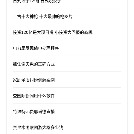
日式饺子120g 日式烧饺子
上古十大神枪 十大最帅的枪图片
投资120亿是大项目吗 小投资大回报的商机
电力局发现偷电处理程序
抓住偷天兔的正确方式
家庭矛盾纠纷调解案例
查国际新闻用什么软件
特温特vs费耶诺德直播
赛里木湖跟团游大概多少钱