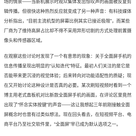
场的情景——当新机展示时观众集体发出惊叹声的画面被反复剪
辑传播。但很快这种热烈反应就变成了另一种声音：有科技媒体
分析指出，“目前主流机型的屏幕比例其实已接近极限”，而某些
厂商为了维持高屏占比却不得不采用异形切割的方式处理前置摄
像头和传感器区域。
在观察这些讨论时发现了一个有意思的现象：关于全面屏手机的
信息传播呈现出明显的“认知迭代”特征。最初人们关注的是它是
否能带来更沉浸的视觉体验；后来转向对功能适配性的质疑；现
在又开始讨论这种设计是否真的必要。某次刷短视频时看到一个
博主用老式直板机对比新款全面屏手机的画面，在评论区里竟然
出现了“怀念实体按键”的声音——这让我想起三年前刚接触全面
屏概念时也曾有过类似想法。现在回头看去，在短视频平台、电
商平台乃至社交软件里，“全面屏”早已成为默认选项之一。