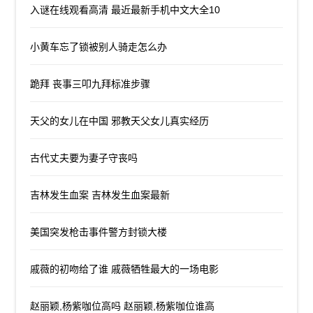
入谜在线观看高清 最近最新手机中文大全10
小黄车忘了锁被别人骑走怎么办
跪拜 丧事三叩九拜标准步骤
天父的女儿在中国 邪教天父女儿真实经历
古代丈夫要为妻子守丧吗
吉林发生血案 吉林发生血案最新
美国突发枪击事件警方封锁大楼
戚薇的初吻给了谁 戚薇牺牲最大的一场电影
赵丽颖,杨紫咖位高吗 赵丽颖,杨紫咖位谁高