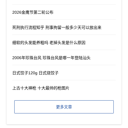
2026金鹰节第二轮公布
死刑执行流程知乎 刑事拘留一般多少天可以放出来
细软的头发能养粗吗 老掉头发是什么原因
2006年珍珠台风 珍珠台风是哪一年登陆汕头
日式饺子120g 日式烧饺子
上古十大神枪 十大最帅的枪图片
更多文章