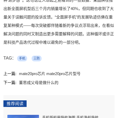
种‘进步感’”。这句话让人想起之前看到的一些数据：某品牌在推
出新全面屏机型后三个月内销量增长了40%，但同期也收到了大
量关于误触问题的投诉反馈。“全面屏手机”的发展轨迹仿佛在重
复某种模式——每次突破都伴随着新的争议点浮现出来，在看似
解决问题的同时又制造出更多需要解释的问题。这种循环或许正
是科技产品迭代过程中难以避免的一部分吧。
TAG：
手机
三防
上一篇:
mate20pro芯片 mate20pro芯片型号
下一篇:
董思成父母是做什么的
推荐阅读
手机版船用导航海图 手机渔船导航