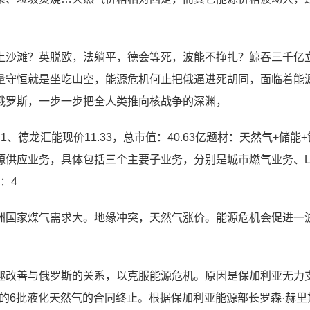
上沙滩？英脱欧，法躺平，德会等死，波能不挣扎？鲸吞三千亿
量守恒就是坐吃山空，能源危机何止把俄逼进死胡同，面临着能
俄罗斯，一步一步把全人类推向核战争的深渊，
德龙汇能现价11.33，总市值：40.63亿题材：天然气+储能+
源供应业务，具体包括三个主要子业务，分别是城市燃气业务、L
：4
洲国家煤气需求大。地缘冲突，天然气涨价。能源危机会促进一
趣改善与俄罗斯的关系，以克服能源危机。原因是保加利亚无力
签订的6批液化天然气的合同终止。根据保加利亚能源部长罗森·赫里