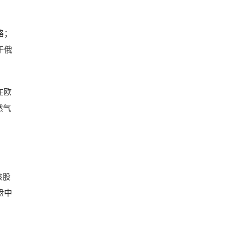
格；
于俄
在欧
然气
该股
盘中