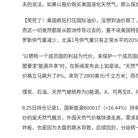
夫的说法，如果以报价购买美国液化天然气，那么保
【笑死了！美国疯狂打压国际油价，没想到油价跌了
而这一切竟然都是从欧洲传导过去的，要不说美国特
罗斯供气量减少，北溪1号供气量只有正常水平的20
“以牺牲一个成员国的利益为代价，来保护一个成员国
盟要求“能源共享”时，在新闻发布会上如是说。“天然
价格立马飙升了8%，来到了2800美元/千立方米；
煤炭、石油、天然气被统称为()能源。A、可再生B、
8.25日持仓记录1，国新能源600617（+16.44%
炒的是天然气概念，外围天然气价格快速走高，需求
炸板，也是因为大盘的跳水导致，后续回封，分歧转