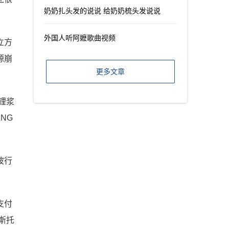
奶奶扎头发的说说 给奶奶梳头发说说
外国人听阿嬷歌曲视频
立方
源崩
更多文章
锂浆
NG
波行
支付
斯托