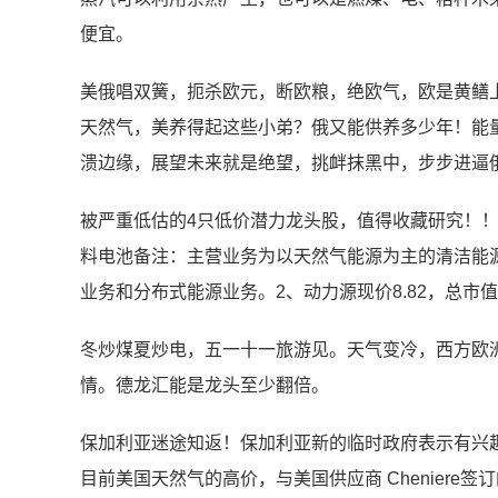
便宜。
美俄唱双簧，扼杀欧元，断欧粮，绝欧气，欧是黄鳝
天然气，美养得起这些小弟？俄又能供养多少年！能
溃边缘，展望未来就是绝望，挑衅抹黑中，步步进逼
被严重低估的4只低价潜力龙头股，值得收藏研究！！1、
料电池备注：主营业务为以天然气能源为主的清洁能
业务和分布式能源业务。2、动力源现价8.82，总市值
冬炒煤夏炒电，五一十一旅游见。天气变冷，西方欧
情。德龙汇能是龙头至少翻倍。
保加利亚迷途知返！保加利亚新的临时政府表示有兴
目前美国天然气的高价，与美国供应商 Cheniere