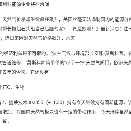
加利亚能源企业将在瞬间
，天然气价格却继续疯狂飙升，美国丝毫无法遏制国内的能源价
别擅长搬起石头砸自己后脑勺呢？！真是妙啊！】最新消息：由
%；连日来欧洲天然气价格飙升，六天
的经济利益是不可取的。”波兰气候与环境部长安娜·莫斯科瓦，
气管道维修，”莫斯科简简单单的“小手一拧”天然气阀门，欧洲天
而在去年的今天，它还没有
化石C、生物
）持有2，捷荣技术002855（+11.30）持有今天继续持有国新能源，
量增加，对国内天然气板块也有一定的带动作用，今天涨停虽然
一致，