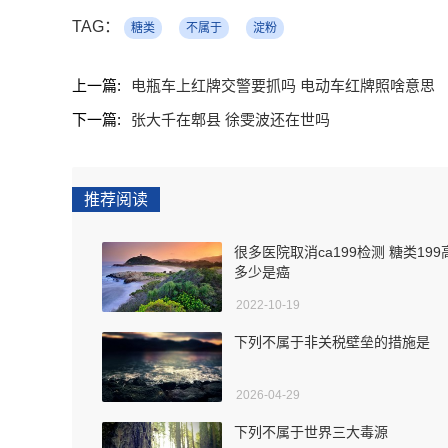
TAG：
糖类
不属于
淀粉
上一篇:
电瓶车上红牌交警要抓吗 电动车红牌照啥意思
下一篇:
张大千在郫县 徐雯波还在世吗
推荐阅读
很多医院取消ca199检测 糖类199
多少是癌
2022-10-19
下列不属于非关税壁垒的措施是
2026-04-29
下列不属于世界三大毒源