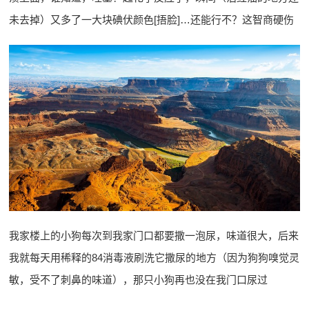
未去掉）又多了一大块碘伏颜色[捂脸]…还能行不？这智商硬伤
我家楼上的小狗每次到我家门口都要撒一泡尿，味道很大，后来
我就每天用稀释的84消毒液刷洗它撒尿的地方（因为狗狗嗅觉灵
敏，受不了刺鼻的味道），那只小狗再也没在我门口尿过