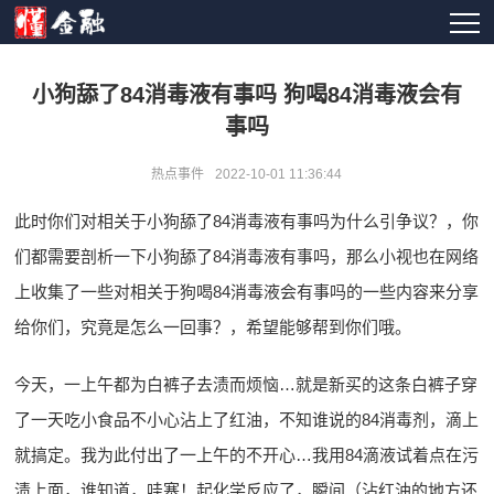
小狗舔了84消毒液有事吗 狗喝84消毒液会有
事吗
热点事件
2022-10-01 11:36:44
此时你们对相关于小狗舔了84消毒液有事吗为什么引争议？，你
们都需要剖析一下小狗舔了84消毒液有事吗，那么小视也在网络
上收集了一些对相关于狗喝84消毒液会有事吗的一些内容来分享
给你们，究竟是怎么一回事？，希望能够帮到你们哦。
今天，一上午都为白裤子去渍而烦恼…就是新买的这条白裤子穿
了一天吃小食品不小心沾上了红油，不知谁说的84消毒剂，滴上
就搞定。我为此付出了一上午的不开心…我用84滴液试着点在污
渍上面，谁知道，哇塞！起化学反应了，瞬间（沾红油的地方还