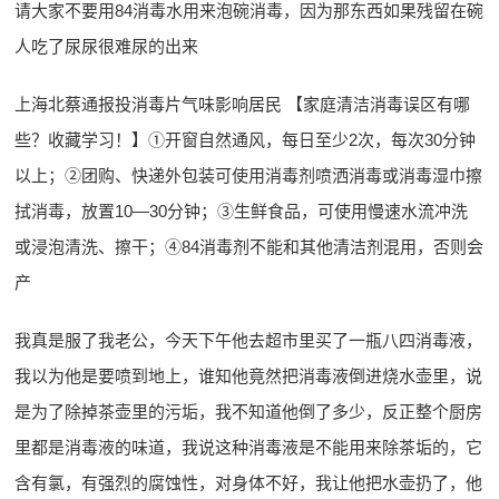
请大家不要用84消毒水用来泡碗消毒，因为那东西如果残留在碗
人吃了尿尿很难尿的出来
上海北蔡通报投消毒片气味影响居民 【家庭清洁消毒误区有哪
些？收藏学习！】①开窗自然通风，每日至少2次，每次30分钟
以上；②团购、快递外包装可使用消毒剂喷洒消毒或消毒湿巾擦
拭消毒，放置10—30分钟；③生鲜食品，可使用慢速水流冲洗
或浸泡清洗、擦干；④84消毒剂不能和其他清洁剂混用，否则会
产
我真是服了我老公，今天下午他去超市里买了一瓶八四消毒液，
我以为他是要喷到地上，谁知他竟然把消毒液倒进烧水壶里，说
是为了除掉茶壶里的污垢，我不知道他倒了多少，反正整个厨房
里都是消毒液的味道，我说这种消毒液是不能用来除茶垢的，它
含有氯，有强烈的腐蚀性，对身体不好，我让他把水壶扔了，他