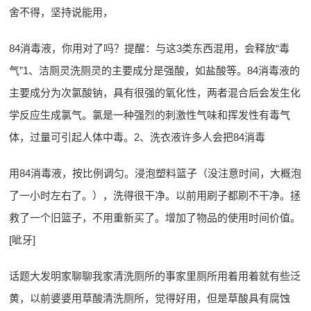
舍不得，坚持说能用，
84消毒液，你用对了吗？提醒：与这3类东西混用，会释放“毒
气”1、洁厕灵洗厕灵的主要成分是强酸，如盐酸等。84消毒液的
主要成分为次氯酸钠，具有很强的氧化性，两者混合后会发生化
学反应生成氯气。氯是一种强烈的刺激性气味和挥发性有毒气
体，过量可引起人体中毒。2、洗衣液许多人会把84消毒
用84消毒液，按比例调匀。浸泡塑料篮子（没注意时间，大概泡
了一小时左右了。），洗得很干净。以前用刷子都刷不干净。拯
救了一个旧篮子，不用重新买了。增加了物品的使用时间价值。
[呲牙]
话题大发明家聊聊我家清洗厕所的事家里厕所用着用着就有些泛
黄，以前婆婆用草酸清洗厕所，觉得好用，但是草酸具有腐蚀