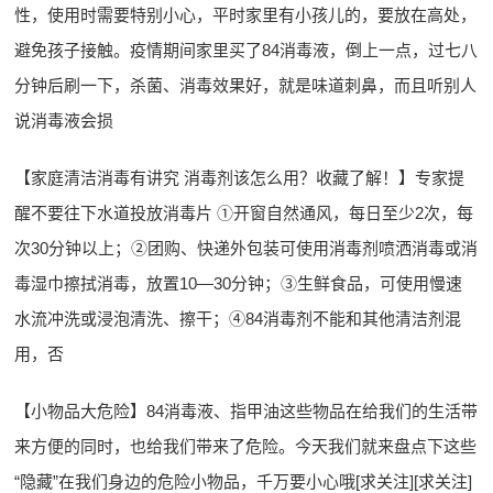
性，使用时需要特别小心，平时家里有小孩儿的，要放在高处，
避免孩子接触。疫情期间家里买了84消毒液，倒上一点，过七八
分钟后刷一下，杀菌、消毒效果好，就是味道刺鼻，而且听别人
说消毒液会损
【家庭清洁消毒有讲究 消毒剂该怎么用？收藏了解！】专家提
醒不要往下水道投放消毒片 ①开窗自然通风，每日至少2次，每
次30分钟以上；②团购、快递外包装可使用消毒剂喷洒消毒或消
毒湿巾擦拭消毒，放置10—30分钟；③生鲜食品，可使用慢速
水流冲洗或浸泡清洗、擦干；④84消毒剂不能和其他清洁剂混
用，否
【小物品大危险】84消毒液、指甲油这些物品在给我们的生活带
来方便的同时，也给我们带来了危险。今天我们就来盘点下这些
“隐藏”在我们身边的危险小物品，千万要小心哦[求关注][求关注]