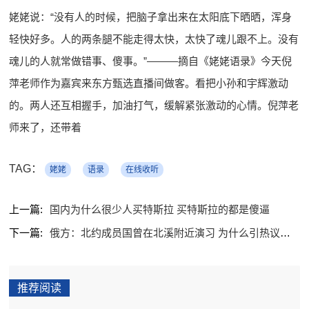
姥姥说：“没有人的时候，把脑子拿出来在太阳底下晒晒，浑身
轻快好多。人的两条腿不能走得太快，太快了魂儿跟不上。没有
魂儿的人就常做错事、傻事。”———摘自《姥姥语录》今天倪
萍老师作为嘉宾来东方甄选直播间做客。看把小孙和宇辉激动
的。两人还互相握手，加油打气，缓解紧张激动的心情。倪萍老
师来了，还带着
TAG：
姥姥
语录
在线收听
上一篇:
国内为什么很少人买特斯拉 买特斯拉的都是傻逼
下一篇:
俄方：北约成员国曾在北溪附近演习 为什么引热议究竟是怎么回事？
推荐阅读