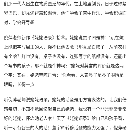
们那一代人出生在物质匮乏的年代，在土地里刨食，日子过得紧
紧巴巴，却充满智慧和温情，他们学会了苦中作乐，学会积极面
对，学会开导想
倪萍老师新作《姥姥语录》拾萃。姥姥说贾平凹是神：“趴在炕
上能把字写周正的人，你不让他去念书那真是白瞎了。从前农村
有个啥？灯也没有，桌子也没有，连张写字的纸都没有，还能出
个写书的孩子，那不就是个神吗？”姥姥对莫言的评价就是这两
个字：实在。姥姥夸陈丹青：“你看看，人家鼻子是鼻子眼睛是
眼睛，长得一点
听倪萍老师说姥姥语录，姥姥的话全是用方言表达的，让我们倍
感亲切，不知不觉回忆起自己的姥姥，我也有一个非常非常非常
好的姥姥，怀念她老人家！买了《姥姥语录》给自己和孩子看，
听一听有智慧的人的话！董宇辉转移话题的能力太强了，倪萍老