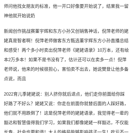
师问他找女朋友的标准，他一开口好像要开始说了，结果我一留
神他就开始说奶
新闻创作挑战赛董宇辉和东方小孙又创销售神话，倪萍老师的姥
姥真是智者啊！倪萍老师做客东方甄选董宇辉东方小孙直播总结
和感受！两个多小时卖出倪萍老师《姥姥语录》10万本，还有绘
本2万多本！如果不是书没有了，估计还可以在卖多一点！倪萍
老师说，他来的时候很担心，害怕卖不出去，她说樊登让他多备
点说，而且
2022育儿季姥姥说：别人挤你就后退点，他们走你前面给你踩
好路了不好么？姥姥又说：你走在前面你就替后面的人踩好路，
他们就不用跌倒了！这是倪萍老师的姥姥语录，我觉得老一辈的
豁达和智慧值得我们学习，如果我们都像姥姥一样豁达，不仅能
长寿，社会也更和谐！大人的格局能够影响孩子一生！吃亏不一