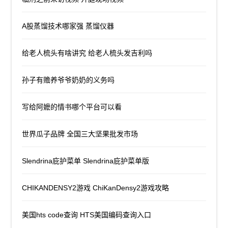
A股蒸馏技术哪家强 蒸馏仪器
给老人梳头有啥讲究 给老人梳头发吉利吗
孙子有赡养爷爷奶奶的义务吗
写给阿嬷的情书哪个平台可以看
世界瓜子品牌 全国三大坚果批发市场
Slendrina庇护菜单 Slendrina庇护菜单版
CHIKANDENSY2游戏 ChiKanDensy2游戏攻略
美国hts code查询 HTS美国编码查询入口