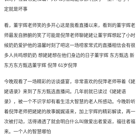
定就是坏事
看，董宇辉老师笑的多开心这是我看直播以来，看到的董宇辉老
师最发自肺腑的笑了可能是倪萍老师聊姥姥让董宇辉想起了小时
候奶奶爱护他的温馨时刻了吧这一场唠家常式的直播相信会有很
多人共鸣想奶奶 想姥姥想在他们身边的日子董宇辉 东方甄选 新
东方东方甄选董宇辉 倪萍 61岁倪萍
今晚观看了一场精彩的访谈盛宴，非常喜欢的倪萍老师带着《姥
姥语录》来到了东方甄选直播间。​几年前就已读过《姥姥语
录》，被一个不识字却有着生活大智慧的老人所感动。今晚聆听
着倪萍老师把姥姥的故事娓娓道来，加上宇辉的精彩解读，再一
次被打动，活得通透了就会明白什么叫做爱出者爱返，福往者福
来。一个人的智慧哪怕