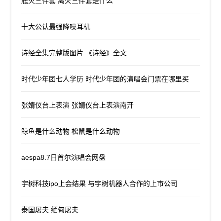
底火三件套 离火三件套是什么
十大公认最强降噪耳机
诗经全集完整版图片 《诗经》全文
时代少年团七人学历 时代少年团的演唱会门票在哪里买
张婧仪台上表演 张婧仪台上表演南开
鲸鱼是什么动物 松鼠是什么动物
aespa8.7日首尔演唱会网盘
宇树科技ipo上会结果 与宇树机器人合作的上市公司
泰国屠夫 缅甸屠夫