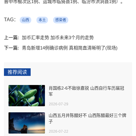
晋中市榆次区1例、运城市临猗县1例、临汾市洪洞县1例）。
TAG：
山西
本土
感染者
上一篇:
加币汇率走势 加币未来3个月的走势
下一篇:
青岛新增14例确诊病例 真相简直清晰明了(现场)
推荐阅读
肖国栋2-6不敌徐嘉锐 山西自行车历届冠
军
2026-07-29
山西五月井陈醋好不 山西陈醋最好三个牌
子
2026-07-22