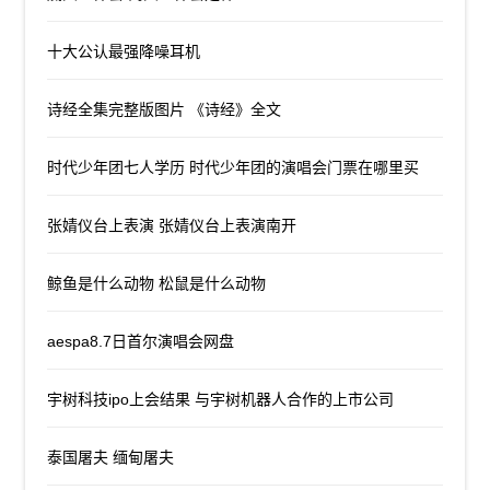
十大公认最强降噪耳机
诗经全集完整版图片 《诗经》全文
时代少年团七人学历 时代少年团的演唱会门票在哪里买
张婧仪台上表演 张婧仪台上表演南开
鲸鱼是什么动物 松鼠是什么动物
aespa8.7日首尔演唱会网盘
宇树科技ipo上会结果 与宇树机器人合作的上市公司
泰国屠夫 缅甸屠夫