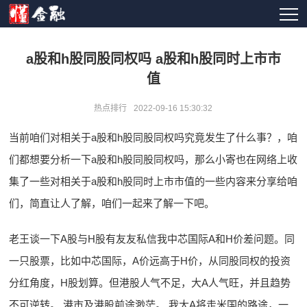
a股和h股同股同权吗 a股和h股同时上市市
值
热点排行
2022-09-16 15:30:32
当前咱们对相关于a股和h股同股同权吗究竟发生了什么事？，咱
们都想要分析一下a股和h股同股同权吗，那么小寄也在网络上收
集了一些对相关于a股和h股同时上市市值的一些内容来分享给咱
们，简直让人了解，咱们一起来了解一下吧。
老王谈一下A股与H股有友友私信我中芯国际A和H价差问题。同
一只股票，比如中芯国际，A价远高于H价，从同股同权的投资
分红角度，H股划算。但港股人气不足，大A人气旺，并且趋势
不可逆转。 港市及港股前途渺茫。 我大A将走米国的路途，一