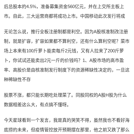
后总股本的4.5%，准备募集资金560亿元，并在上交所主板上
市。自此，三大运营商都将成功上市。中国移动此次发行将成
无论怎么说，推行全板注册制都是利空。因为A股核准制改注册
制，就是扩容，扩容如果都不算利空，还有什么算利空呢？菜市
场上本来有100斤萝卜能卖每斤2元钱，又有人拉来了200斤萝
卜，你试试还能卖出2元一斤的价钱吗？1、A股市场的高市盈
率、高股价是由核准制发行制度下的资源稀缺性决定的，一旦这
种稀缺性不存
股票不涨，都只能长期吃处理菜了。同股同权的A股H股为什么
数据相差这么大，有点搞不懂呀。
今天星球看到一个发言，我是真的哭笑不得，虽然我也不看好海
底捞的未来，但疫情管控放开预期摆在那里，他之前又跌了那么