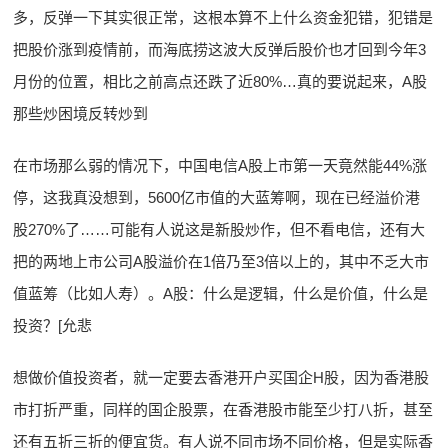
多，反弹一下其实很正常，这根本算不上什么资金犯错，犯错是
把股价涨到疫情前，而海底捞这波大反弹后股价也才回到今年3
月份的位置，相比之前高点还跌了近80%…真的要说起来，A股
那些炒困境反转炒到
在市场那么弱的情况下，中国电信A股上市第一天竟然能44%涨
停，这我真没想到，5600亿市值的大蓝筹啊，现在已经溢价港
股270%了……可能有人说这是新股炒作，但不看电信，还有大
把的两地上市公司A股溢价在1倍乃至3倍以上的，其中不乏大市
值蓝筹（比如人寿）。A股：什么是逻辑，什么是价值，什么是
投资？[允悲
想做价值投资者，就一定要去香港开户买国企H股，因为香港股
市打折严重，同样的国企股票，在香港股市能至少打八折，甚至
还有五折三折的便宜货。有人说不同市场不同价格，但是实际香