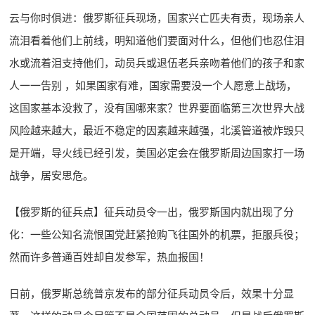
云与你时俱进：俄罗斯征兵现场，国家兴亡匹夫有责，现场亲人
流泪看着他们上前线，明知道他们要面对什么，但他们也忍住泪
水或流着泪支持他们，动员兵或退伍老兵亲吻着他们的孩子和家
人一一告别 ，如果国家有难，国家需要没一个人愿意上战场，
这国家基本没救了，没有国哪来家？世界要面临第三次世界大战
风险越来越大，最近不稳定的因素越来越强，北溪管道被炸毁只
是开端，导火线已经引发，美国必定会在俄罗斯周边国家打一场
战争，居安思危。
【俄罗斯的征兵点】征兵动员令一出，俄罗斯国内就出现了分
化：一些公知名流恨国党赶紧抢购飞往国外的机票，拒服兵役；
然而许多普通百姓却自发参军，热血报国！ ​
日前，俄罗斯总统普京发布的部分征兵动员令后，效果十分显