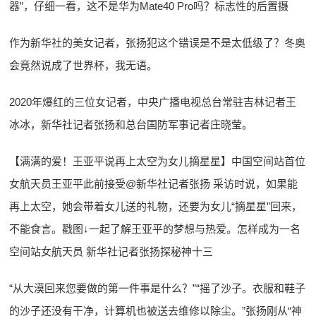
器”，仔细一看，这不是华为Mate40 Pro吗？标志性的后置摄
作为新华社的美女记者，张扬犯这个错误是不是太低级了？冬奥
会竟然说成了世界杯，我无语。
2020年爆红的三位女记者，中央广播电视总台常驻吉林记者王
冰冰，新华社记者张扬和总台国防军事记者庄晓莹。
【满满的爱！王亚平说再上太空为女儿摘星星】中国空间站首位
女航天员王亚平此前接受@新华社记者张扬 采访时说，如果能
再上太空，她会带着女儿送的礼物，还要为女儿“摘星星”回来，
不能食言。戳图↓一起了解王亚平的梦想与热爱。怎样成为一名
空间站女航天员 新华社记者张扬探秘神十三
“从大漠回来您要做的第一件事是什么？”“摇了沙子。衣服和鞋子
的沙子还没有干净，计算机也被送去维修以除尘。”张扬刚从“神