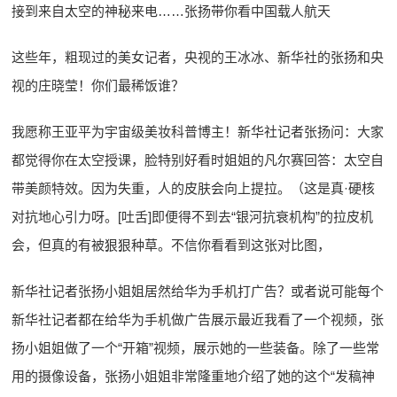
接到来自太空的神秘来电……张扬带你看中国载人航天
这些年，粗现过的美女记者，央视的王冰冰、新华社的张扬和央
视的庄晓莹！你们最稀饭谁？
我愿称王亚平为宇宙级美妆科普博主！新华社记者张扬问：大家
都觉得你在太空授课，脸特别好看时姐姐的凡尔赛回答：太空自
带美颜特效。因为失重，人的皮肤会向上提拉。（这是真·硬核
对抗地心引力呀。[吐舌]即便得不到去“银河抗衰机构”的拉皮机
会，但真的有被狠狠种草。不信你看看到这张对比图，
新华社记者张扬小姐姐居然给华为手机打广告？或者说可能每个
新华社记者都在给华为手机做广告展示最近我看了一个视频，张
扬小姐姐做了一个“开箱”视频，展示她的一些装备。除了一些常
用的摄像设备，张扬小姐姐非常隆重地介绍了她的这个“发稿神