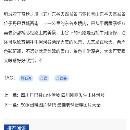
稻城亚丁赏秋之旅（五）东谷天然盆景与亚拉雪山东谷天然盆景
位于丹巴县城西南二十一公里的东谷乡境内，是从甲居藏寨经八
美去新都桥必经路上的美景，山谷下的公路是沿牦牛河所修，沿
途可以欣赏到牦牛河河谷两岸秀美的风景，尤其是在秋天，两岸
色彩斑斓，不远处就是绵延的雪山，景色非常漂亮，大家可要瞪
大眼睛好好欣赏，不
TAG：
泥石流
丹巴
丹巴县
上一篇:
四川丹巴县山体滑坡 四川刚刚发生山体滑坡
下一篇:
50岁蛋糕图片爸爸 最佳老爸蛋糕图片大全
推荐阅读