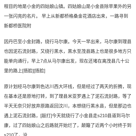
程目的地是小金的四姑娘山镇。四姑娘山是小金县除苹果外的另
一张闪亮的名片。 早上从新都桥格桑金花酒店出来，一路寻到
新都桥医院附
因丹巴至小金封路，绕行马尔康。今天一早出来，马尔康到理县
也因泥石流封路，又绕行黑水，黑水至茂县路上也是很多地方只
能单向通行，早上7点从马尔康出发，现在还堵在离茂县几十公
里的路上[捂脸][捂脸]
原计划经马尔康到色达川西大环线，但是经过了两天的折腾，现
在基本还是原地打转，到了理县米亚罗遇上了泥石流封路，等了
半天无奈只好放弃原路返回汶川，本想绕行黑水县，但是那边也
遇上泥石流封路，[敲打]今天就绕行了小金县走s210县道到马尔
康，过了四姑娘山之后路就开始烂了，颠簸了近两个小时终于到
s210了，没