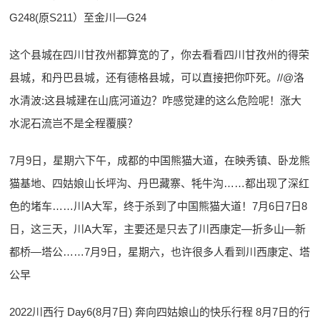
G248(原S211）至金川—G24
这个县城在四川甘孜州都算宽的了，你去看看四川甘孜州的得荣
县城，和丹巴县城，还有德格县城，可以直接把你吓死。//@洛
水清波:这县城建在山底河道边？咋感觉建的这么危险呢！涨大
水泥石流岂不是全程覆膜？
7月9日，星期六下午，成都的中国熊猫大道，在映秀镇、卧龙熊
猫基地、四姑娘山长坪沟、丹巴藏寨、牦牛沟……都出现了深红
色的堵车……川A大军，终于杀到了中国熊猫大道！7月6日7日8
日，这三天，川A大军，主要还是只去了川西康定—折多山—新
都桥—塔公……7月9日，星期六，也许很多人看到川西康定、塔
公早
2022川西行 Day6(8月7日) 奔向四姑娘山的快乐行程 8月7日的行