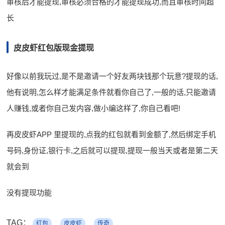
审核后才能提现,审核必须合格的才能提现成功,而且审核时间超
长
皮皮虾红包版现金提现
好像以前我玩过,是不是邀请一个好友两块钱那个玩意?提现的话,
他有说明,怎么样才能满足条件就看你自己了,一般的话,只能邀请
人赚钱,或者你自己发内容,做小编这样了,你自己看吧!
再皮皮虾APP 里提现的,点我的红包就看到金额了,然后绑定手机
号码,身份证,银行卡,之后就可以提现,提现一般当天或者是第二天
就会到
没有提现功能
TAG：
红包
皮皮虾
传奇