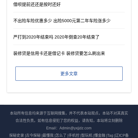
借呗提前还还是按时还好
不出险车险优惠多少 出险5000元第二年车险涨多少
严打到2020年结束吗 2020年倒查20年结束了
装修贷是信用卡还是借记卡 装修贷要怎么刷出来
更多文章
本站所有信息均来源于互联网搜集，并不代表本站观点，本站不对其真实
合法性负责。如有信息侵犯了您的权益，请告知，本站将立刻删除
Email：Admin@yxjjdz.com
探秘史录
|
古今探秘
|
最懂我
|
怎么了
|
手机控
|
智玩机
|
懂金融
|
Tag
|
辽ICP备