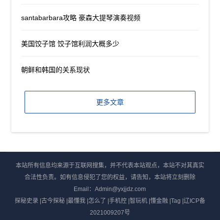
santabarbara攻略 豪森大提琴演奏视频
美国饺子馆 饺子馆利润大概多少
朝鲜和韩国的关系现状
更多文章
本站所有信息均来源于互联网搜集，并不代表本站观点，本站不对其真实
合法性负责。如有信息侵犯了您的权益，请告知，本站将立刻删除
Email：Admin@yxjjdz.com
探秘史录
|
古今探秘
|
最懂我
|
怎么了
|
手机控
|
智玩机
|
懂金融
|
Tag
|
辽ICP备
2021009207号