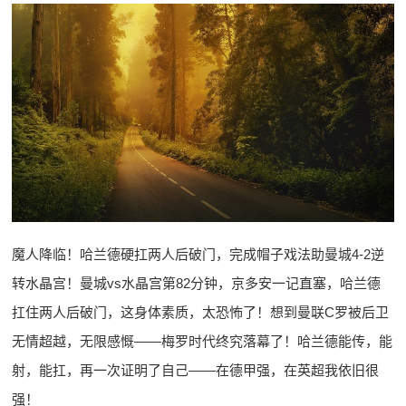
魔人降临！哈兰德硬扛两人后破门，完成帽子戏法助曼城4-2逆
转水晶宫！曼城vs水晶宫第82分钟，京多安一记直塞，哈兰德
扛住两人后破门，这身体素质，太恐怖了！想到曼联C罗被后卫
无情超越，无限感慨——梅罗时代终究落幕了！哈兰德能传，能
射，能扛，再一次证明了自己——在德甲强，在英超我依旧很
强！