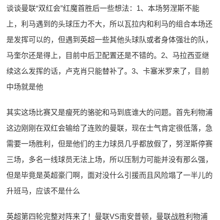
谈谈曼联“双红会”红魔首胜后一些想法：1、本场努涅斯不能
上，利马遇到的头球压力不大，所以瓦拉内和利马的组合本场还
是发挥可以的，但遇到英超一些其他头球队或者身体强壮的队，
马奎尔还是得上，目前中后卫配置还是不错的。2、马拉西亚继
续这么发挥的话，卢克肖只能替补了。3、卡塞米罗来了，目前
中场就是他
其实这场比赛又是瘦死的骆驼和马到底谁大的问题。首先利物浦
这边刚刚在双红会输给了连败的曼联，现在士气肯定很低落，急
需要一场胜利，但是他们的主力球员几乎都放假了，努涅斯停赛
三场，多名一线球员无法上场，所以压制力可能并没有那么强，
但是毕竟是英超豪门啊，面对没什么引援而且风险塌了一半儿的
升班马，应该不是什么
英超第四轮完整对阵来了！曼联VS南安普顿，曼联战胜利物浦