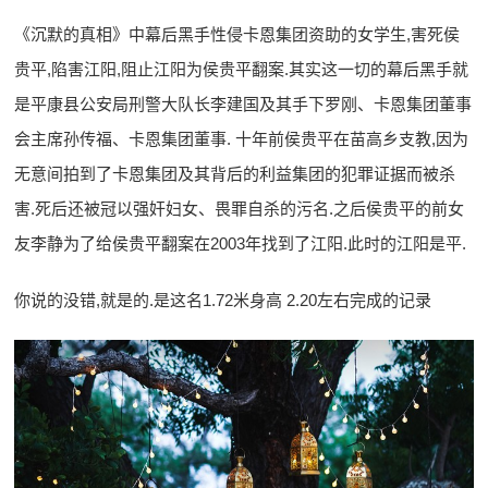
《沉默的真相》中幕后黑手性侵卡恩集团资助的女学生,害死侯
贵平,陷害江阳,阻止江阳为侯贵平翻案.其实这一切的幕后黑手就
是平康县公安局刑警大队长李建国及其手下罗刚、卡恩集团董事
会主席孙传福、卡恩集团董事. 十年前侯贵平在苗高乡支教,因为
无意间拍到了卡恩集团及其背后的利益集团的犯罪证据而被杀
害.死后还被冠以强奸妇女、畏罪自杀的污名.之后侯贵平的前女
友李静为了给侯贵平翻案在2003年找到了江阳.此时的江阳是平.
你说的没错,就是的.是这名1.72米身高 2.20左右完成的记录