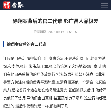
徐翔案背后的官二代谁 郭广昌人品极差
股票知识
2022-09-16 14:58:15
徐翔案背后的官二代谁
江阳是自杀,江阳得知自己自身患绝症,于是决定以自己的死为诱
饵,和李静,张超,朱伟,陈明章,张晓倩策划了这场地铁抛尸案,让他
们在他自杀后将他的尸体放到行李箱,故意引起警方注意,以此引
导警方关注背后的侯贵平溺毙案,查清真相还他一个清白. 江阳自
杀,张超拉着行李箱在地铁站吸引注意力,张超被抓之后,朱伟给严
良他们寄信,引导他们查出真相,甚至还制造了爆炸,这些行为都是
犯法的,最后朱伟和张超一样,都被判了刑..