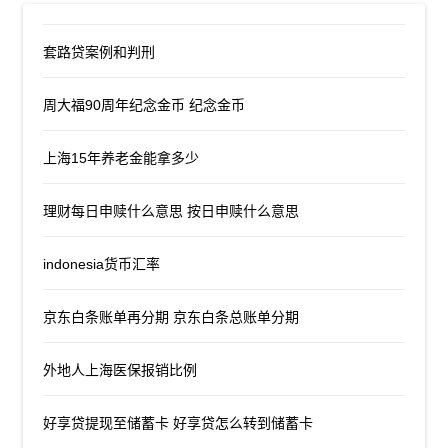
套路贷案例和判刑
周大福90周年纪念金币 纪念金币
上海15年养老金能拿多少
理财每日申赎什么意思 按日申赎什么意思
indonesia货币汇率
京东白条账单再分期 京东白条总账单分期
外地人上海医保报销比例
好享贷提现至储蓄卡 好享贷怎么转到储蓄卡