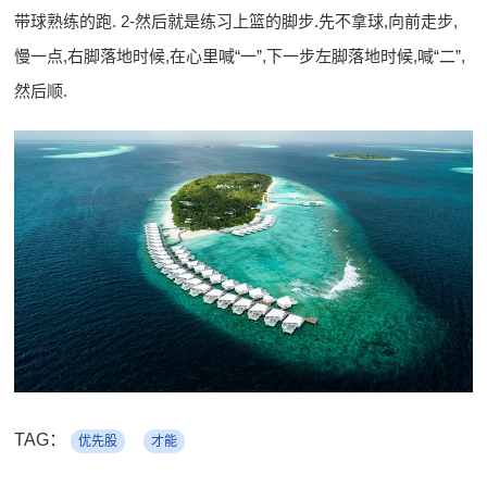
带球熟练的跑. 2-然后就是练习上篮的脚步.先不拿球,向前走步,
慢一点,右脚落地时候,在心里喊“一”,下一步左脚落地时候,喊“二”,
然后顺.
TAG：
优先股
才能