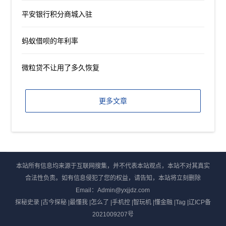
平安银行积分商城入驻
蚂蚁借呗的年利率
微粒贷不让用了多久恢复
更多文章
本站所有信息均来源于互联网搜集，并不代表本站观点，本站不对其真实
合法性负责。如有信息侵犯了您的权益，请告知，本站将立刻删除
Email：Admin@yxjjdz.com
探秘史录
|
古今探秘
|
最懂我
|
怎么了
|
手机控
|
智玩机
|
懂金融
|
Tag
|
辽ICP备
2021009207号