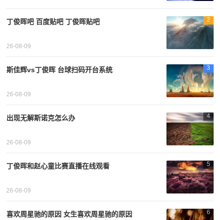
2
丁俊晖吧 百度贴吧 丁俊晖贴吧
26-08-09
3
斯佳辉vs丁俊晖 台球扫码开台系统
26-08-09
4
出现无解斯诺克怎么办
26-08-09
5
丁俊晖和赵心童比赛直播在线观看
26-08-09
6
喜欢周星驰的原因 女生喜欢周星驰的原因