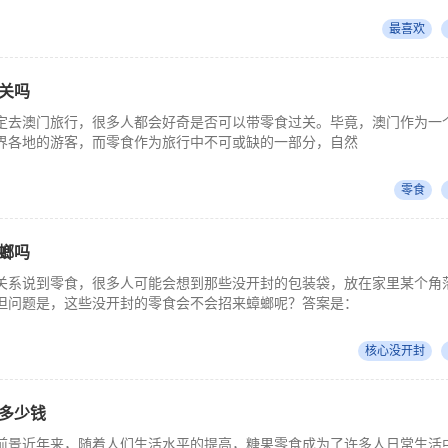
最喜欢
关吗
定去澳门旅行，很多人都会好奇是否可以带零食过关。毕竟，澳门作为一
界各地的游客，而零食作为旅行中不可或缺的一部分，自然
零食
螂吗
关系说到零食，很多人可能会想到那些没开封的包装袋，放在家里某个角
但问题是，这些没开封的零食会不会招来蟑螂呢？答案是：
核心没开封
多少钱
前景近年来，随着人们生活水平的提高，糖果零食成为了许多人日常生活