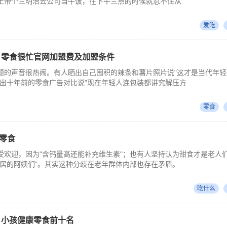
上带个三明治去公司当午饭，在下午三点的时候就忍不住从
爱吃
 零食很忙官网加盟费及加盟条件
题的声音很热闹。有人晒出自己囤积的辣条和薯片照片说"这才是当代年轻
翻出十年前的零食广告对比说"现在年轻人连包装都讲究解压方
零食
零食
受欢迎，因为"含钙量高还能补充维生素"；也有人坚持认为甜食才是老人
独居的阿姨们"。其实这种分歧在老年群体内部也存在矛盾。
吃什么
 小孩健康零食前十名