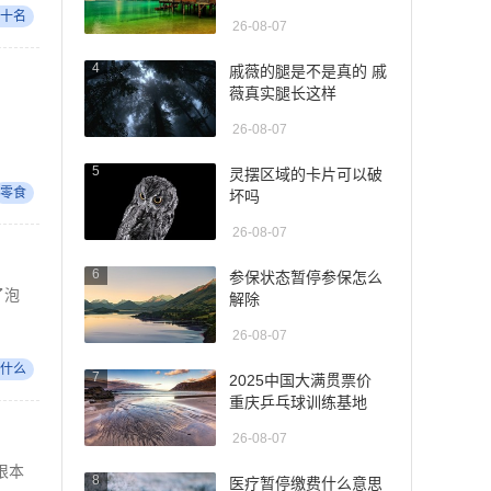
十名
26-08-07
4
戚薇的腿是不是真的 戚
薇真实腿长这样
26-08-07
5
灵摆区域的卡片可以破
零食
坏吗
26-08-07
6
参保状态暂停参保怎么
了泡
解除
26-08-07
什么
7
2025中国大满贯票价
重庆乒乓球训练基地
26-08-07
根本
8
医疗暂停缴费什么意思