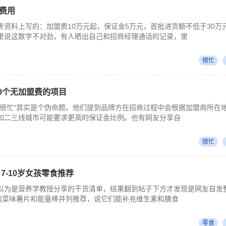
费用
传资料上写的：加盟费10万元起，保证金5万元，首批进货额不低于30万
里说这数字不对劲，有人晒出自己和招商经理通话的记录，里
很忙
30个无加盟费的项目
食很忙"其实是个伪命题。他们提到品牌方在招商过程中会根据加盟商所在
如二三线城市可能要求更高的保证金比例。也有网友分享自
很忙
7-10岁女孩零食推荐
以为是营养学教授分享的干货清单，结果翻到帖子下方才发现是网友自发
把泡菜味薯片和能量棒并列推荐，说它们能补充维生素和膳食
零食