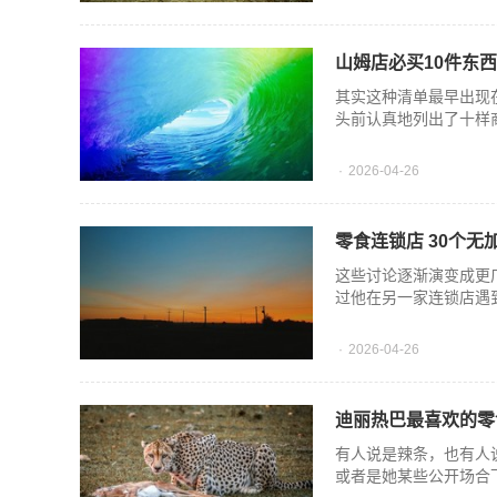
山姆店必买10件东西
其实这种清单最早出现
头前认真地列出了十样
2026-04-26
零食连锁店 30个无
这些讨论逐渐演变成更
过他在另一家连锁店遇
2026-04-26
迪丽热巴最喜欢的零
有人说是辣条，也有人
或者是她某些公开场合