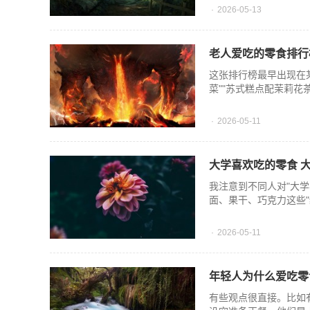
2026-05-13
老人爱吃的零食排行
这张排行榜最早出现在
菜""苏式糕点配茉莉
2026-05-11
大学喜欢吃的零食 
我注意到不同人对"大
面、果干、巧克力这些"
2026-05-11
年轻人为什么爱吃零
有些观点很直接。比如