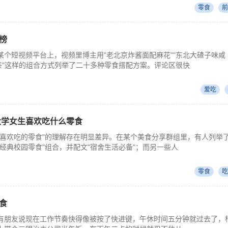
零食
前
榜
某个短视频平台上，视频里博主用"老北京炸酱面配麻花""东北大碴子味咸
花茶"这样的组合方式列举了二十多种零食搭配方案。评论区很快
爱吃
大学女生喜欢吃什么零食
学喜欢吃的零食"的理解存在明显差异。在某个美食分享群组里，有人列举
经典校园零食"组合，并配文"宿舍生活必备"；而另一些人
零食
吃
食
有朋友说现在工作节奏快得像被按了快进键，午休时间五分钟就过去了，