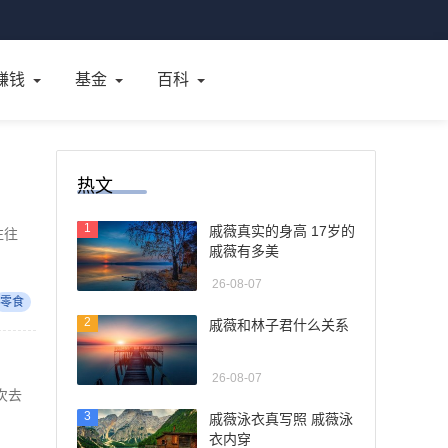
赚钱
基金
百科
热文
1
戚薇真实的身高 17岁的
往往
戚薇有多美
26-08-07
零食
2
戚薇和林子君什么关系
26-08-07
次去
3
戚薇泳衣真写照 戚薇泳
衣内穿