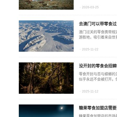
2026-03-25
去澳门可以带零食过
澳门过关的零食携带规
游胜地，吸引着来自世
2025-11-22
没开封的零食会招蟑
零食开封与否与蟑螂的
似乎永远不会被打开。
2025-11-12
糖果零食加盟店需要
糖果零食加盟店的市场