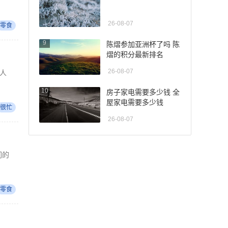
26-08-07
零食
9
陈熠参加亚洲杯了吗 陈
熠的积分最新排名
26-08-07
人
10
房子家电需要多少钱 全
屋家电需要多少钱
很忙
26-08-07
们的
零食