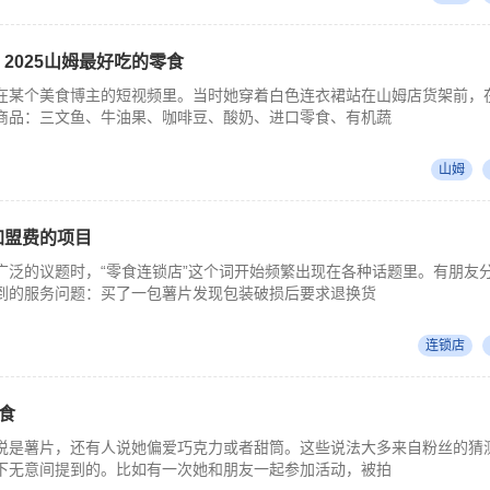
 2025山姆最好吃的零食
在某个美食博主的短视频里。当时她穿着白色连衣裙站在山姆店货架前，
商品：三文鱼、牛油果、咖啡豆、酸奶、进口零食、有机蔬
山姆
加盟费的项目
广泛的议题时，“零食连锁店”这个词开始频繁出现在各种话题里。有朋友
到的服务问题：买了一包薯片发现包装破损后要求退换货
连锁店
食
说是薯片，还有人说她偏爱巧克力或者甜筒。这些说法大多来自粉丝的猜
下无意间提到的。比如有一次她和朋友一起参加活动，被拍