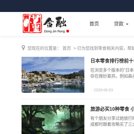
首页
贷款
您现在的位置是：
首页
> 已为您找到零食相关内容，帮
日本零食排行榜前十
在浏览多个版本的"日
存在微妙差异。例如森
2026-06-03
旅游必买10种零食
有个朋友分享过她旅行
成都时跟着攻略买了三