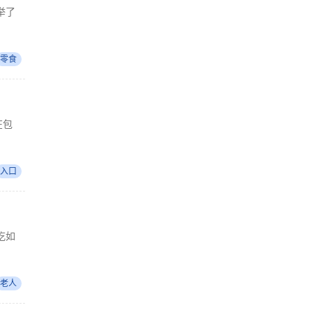
举了
零食
在包
入口
吃如
老人