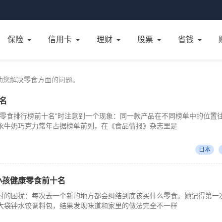
保险
信用卡
理财
股票
省钱
助您解决零食方面的问题。
名
本零食排行榜前十名"时注意到一个现象：同一款产品在不同榜单中的位置
永牛奶巧克力常年占据榜单前列，在《食品情报》杂志里是
日本
 小孩健康零食前十名
时的困扰：每次去一个新的地方都会纠结到底该买什么零食。她记得第一
大袋钟水饺调料包，结果发现味道和家里的做法完全不一样