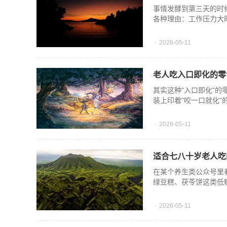
事情发酵到第三天的时
各种理由：工作压力大
2026-05-11
老人吃入口即化的零
其实这种"入口即化"
装上印着"咬一口就化
2026-05-11
适合七八十岁老人吃
在某个养生类公众号里
绿豆糕、茯苓饼这类低
2026-05-11