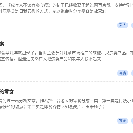
候，《成年人不该有零食瘾》的帖子已经收获了超过两万点赞。支持者列
时吃零食是自我安慰的方式、家庭聚会时分享零食是社交润
丢人
食
的零食早几年就出现了，当时主要针对儿童市场推广的软糖、果冻类产品，
"的宣传语。但最近突然有人把这类产品和老年人联系起来，
零食
的零食
看到过一篇分析文章，作者把适合老人的零食分成三类：第一类是传统小
糖低盐的甜点；第二类是即食谷物比如燕麦片、玉米碴子；
零食