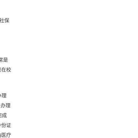
5社保
常是
是在校
办理
台办理
完成
身份证
纳医疗