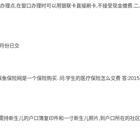
办理点,在窗口办理时可以用银联卡直接刷卡,不接受现金缴费.二
1月份已交
平台-多保鱼保险网是一个保险购买. 问:学生的医疗保险怎么交费 答:201
需持新生儿的户口簿复印件和一寸新生儿照片,到户口所在的社