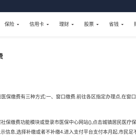
保险
信用卡
理财
股票
省钱
费
童医保缴费有三种方式:一、窗口缴费.前往各区指定办理点,在窗
医保社保缴费功能模块或登录市医保中心网站(),点击城镇居民医疗
显示信息,选择补缴或者不补缴4.进入支付平台支付本月起,市民足