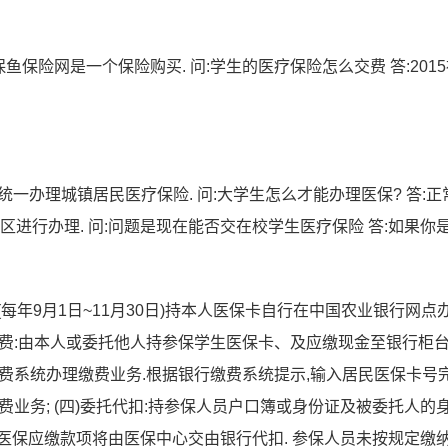
平台-多保鱼保险网是一个保险购买. 问:学生的医疗保险怎么交费 答:201
统一办理城镇居民医疗保险. 问:大学生怎么才能办理医保? 答:正
区进行办理. 问:问题是现在能否交在校学生医疗保险 答:如果你
每年9月1日~11月30日)持本人医保卡自行在中国农业银行网点
金缴费:由本人或委托他人持参保学生医保卡、及应缴现金至银行柜
助缴费系统办理缴费业务.根据银行缴费系统提示,输入居民医保卡号
缴费业务; (四)委托代扣:持参保人员户口簿或身份证及被委托人的
医保应缴款项将由医保中心交由银行代扣. 参保人员未按规定缴