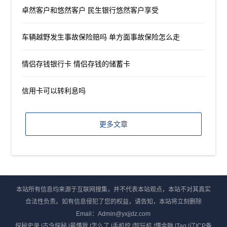
卓然客户和悠然客户 民生银行悠然客户享受
车辆越野发生事故保险赔吗 单方面事故保险怎么走
情侣存钱银行卡 情侣存钱的储蓄卡
信用卡可以转利息吗
更多文章
本站所有信息均来源于互联网搜集，并不代表本站观点，本站不对其真实
合法性负责。如有信息侵犯了您的权益，请告知，本站将立刻删除
Email：Admin@yxjjdz.com
探秘史录
|
古今探秘
|
最懂我
|
怎么了
|
手机控
|
智玩机
|
懂金融
|
Tag
|
辽ICP备