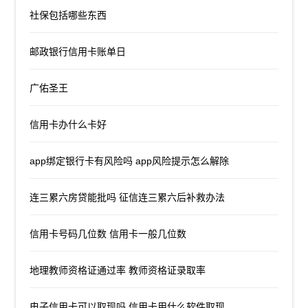
社保包括哪些东西
邮政银行信用卡账单日
广佑圣王
信用卡办什么卡好
app绑定银行卡有风险吗 app风险提示怎么解除
连三累六房贷能批吗 征信连三累六后补救办法
信用卡号码几位数 信用卡一般几位数
地理教师资格证通过率 教师资格证录取率
电子信用卡可以取现吗 信用卡用什么软件取现