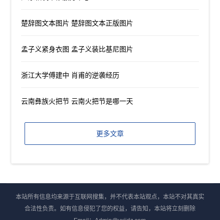
楚辞图文本图片 楚辞图文本正版图片
孟子义紧身衣图 孟子义装比基尼图片
浙江大学傅建中 肖甫的逆袭经历
云南彝族火把节 云南火把节是哪一天
更多文章
本站所有信息均来源于互联网搜集，并不代表本站观点，本站不对其真实
合法性负责。如有信息侵犯了您的权益，请告知，本站将立刻删除