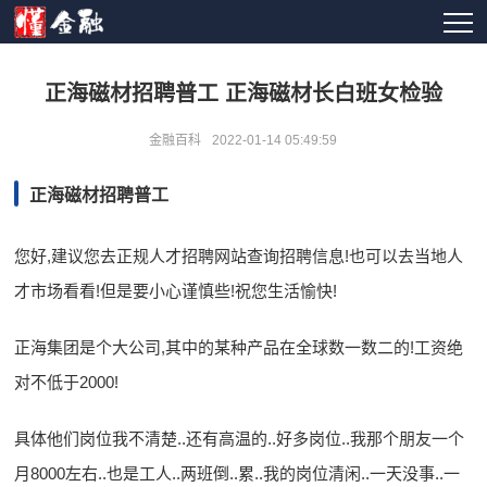
正海磁材招聘普工 正海磁材长白班女检验
金融百科
2022-01-14 05:49:59
正海磁材招聘普工
您好,建议您去正规人才招聘网站查询招聘信息!也可以去当地人
才市场看看!但是要小心谨慎些!祝您生活愉快!
正海集团是个大公司,其中的某种产品在全球数一数二的!工资绝
对不低于2000!
具体他们岗位我不清楚..还有高温的..好多岗位..我那个朋友一个
月8000左右..也是工人..两班倒..累..我的岗位清闲..一天没事..一