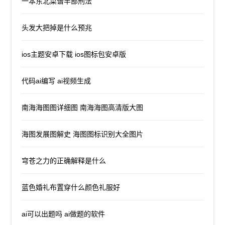
一本东北菜谱半部刑法
头发大把掉是什么预兆
ios主题安卓下载 ios图标包安卓版
代码ai编写 ai视频生成
南海海图图详细图 南海海图高清版大图
海图发展图解史 海图图标识别大全图片
穹苍之力的正确解释是什么
蓝色婚礼布置穿什么颜色礼服好
ai可以出题吗 ai做题的软件