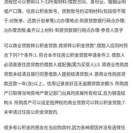
流程您可以参照以下:1)所需材料:借款合同、身份证、婚姻证明
或户口簿、住房公积金账号、贷款账号的证明材料(包括但不限
于:对账单、还款计划单等);2)办理地点:到原贷款银行网点办理;
3)办理流程;备齐以上材料-到原贷款银行网点办理-参贷人签字
可以商业贷款转公积金贷款.商贷转公积金贷款”,借款人应同时符
合下列7个条件:1. 符合本市住房公积金贷款申请条件;2. 借款人
必须是原住房贷款的借款人或配偶(需为买受人);3. 原商业性购房
贷款未结清且银行同意借款人提前结清贷款;4. 原商业性购房贷
款还款一年(含)以上、信用记录良好且无逾期贷款余额;5. 所购房
产已取得当地房地产登记部门出具的房屋所有权证,且为钢混结
构;6. 所购房产可以设定抵押权的商业贷款可以转公积金贷款;7.
未申请过住房公积金贷款的.
很多有公积金的朋友在当初购房时,因为各种原因并没有选择住