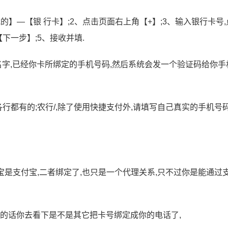
我的】—【银 行卡】;2、点击页面右上角【+】;3、输入银行卡号
【下一步】;5、接收并填.
名字,已经你卡所绑定的手机号码,然后系统会发一个验证码给你手
各行都有的;农行/,除了使用快捷支付外,请填写自己真实的手机号码
宝是支付宝,二者绑定了,也只是一个代理关系,只不过你是能通过
化的话你去看下是不是其它把卡号绑定成你的电话了,