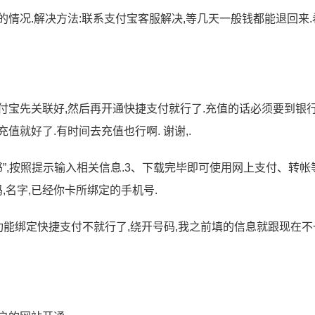
情况.解决方法:联系支付宝客服解决,等几天一般钱都能退回来.
付宝先关联好,然后再开通快捷支付就行了.充值的话必须要到银
就好了.有时间去充值也行啊. 谢谢,.
书”,按照提示输入相关信息.3、下载完毕即可使用网上支付、转帐
,名字,已经你卡所绑定的手机号.
银功能绑定快捷支付不就行了,绕开号码,我之前填的信息就跟现在不