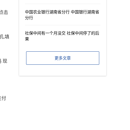
中国农业银行湖南省分行 中国银行湖南省
,点击
分行
社保中间有一个月没交 社保中间停了的后
机,填
果
更多文章
 现
支付