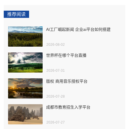
推荐阅读
AI工厂崛起新闻 企业ai平台如何搭建
2026-08-02
世界杯在哪个平台直播
2026-07-31
版权 商用音乐授权平台
2026-07-28
成都市教育招生入学平台
2026-07-27