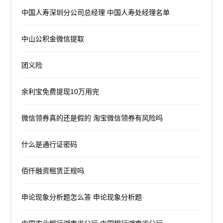
中国人寿深圳分公司总经理 中国人寿处经理名单
中山公积金微信提取
团义险
余利宝免费提现10万用完
微信领券真的还是假的 淘宝微信领券有风险吗
什么是通行证密码
佰仟融资租赁正规吗
申论现象分析题怎么答 申论现象分析题