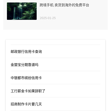
跨境手机 卖货到海外的免费平台
2025-01-25
邮政银行信用卡查询
金盟宝分期靠谱吗
中银都市缤纷信用卡
工行薪金卡如果辞职了
招商制作卡片要几天