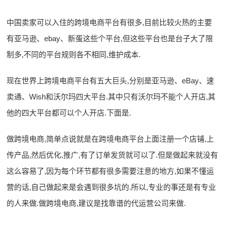
中国卖家可以入住的跨境电商平台有很多,目前比较火热的主要
有亚马逊、ebay、新蛋这些个平台,但这些平台也是台子大了限
制多,不同的平台规则各不相同,维护成本.
现在世界上跨境电商平台有五大巨头,分别是亚马逊、eBay、速
卖通、Wish和沃尔玛四大平台.其中只有沃尔玛不能个人开店,其
他的四大平台都可以个人开店.下面是.
做跨境电商,简单点说就是在跨境电商平台上面注册一个店铺,上
传产品,然后优化,推广,有了订单发货就可以了.但是做起来就没有
这么容易了,因为每个环节都有很多需要注意的地方,如果不懂运
营的话,自己做起来是会遇到很多坑的.所以,专业的事还是有专业
的人来做.做跨境电商,建议是找靠谱的代运营公司来做.