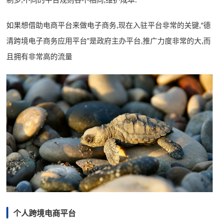
如果想借助电商平台来做电子商务,现在入驻平台非常的关键,“德
清跨境电子商务应用平台”是政府主办平台,推广力度非常的大,而
且拥有非常高的流量
个人跨境电商平台