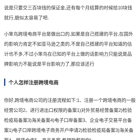
说是只要交三百块钱的保证金,还有每个月结算的时候给10块钱
就行,貌似太容易了吧.
小笨鸟跨境电商平台是做出口的,如果是自己搭建的平台,在国外
的影响力肯定不如亚马逊之类的,不是自己搭建的平台知道的估
计也不多,不过小笨鸟在已知的平台上做的话影响力只能说是品
牌影响力不能说是平台影响力了,那应该还行
个人怎样注册跨境电商
你好,跨境电商公司的注册流程如下:1、注册一个跨境电商的一般
经营公司2、进行进出口权限的备案1)对外贸易经营备案2)检验
检疫局备案3)海关备案4)电子口岸备案3、企业电子交易平台备
案1)电子口岸跨境电子商务开户申请2)检验检疫局备案3)海关备