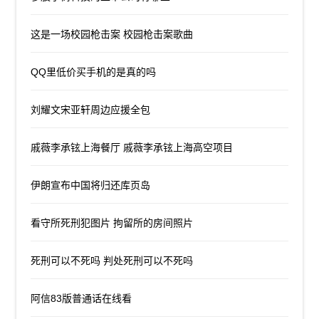
这是一场校园枪击案 校园枪击案歌曲
QQ里低价买手机的是真的吗
刘耀文宋亚轩周边应援全包
戚薇李承铉上海餐厅 戚薇李承铉上海高空项目
伊朗宣布中国将归还库页岛
看守所死刑犯图片 拘留所的房间照片
死刑可以不死吗 判处死刑可以不死吗
阿信83版普通话在线看