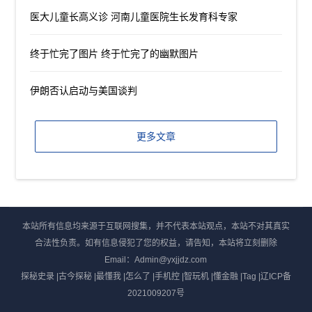
医大儿童长高义诊 河南儿童医院生长发育科专家
终于忙完了图片 终于忙完了的幽默图片
伊朗否认启动与美国谈判
更多文章
本站所有信息均来源于互联网搜集，并不代表本站观点，本站不对其真实
合法性负责。如有信息侵犯了您的权益，请告知，本站将立刻删除
Email：Admin@yxjjdz.com
探秘史录
|
古今探秘
|
最懂我
|
怎么了
|
手机控
|
智玩机
|
懂金融
|
Tag
|
辽ICP备
2021009207号