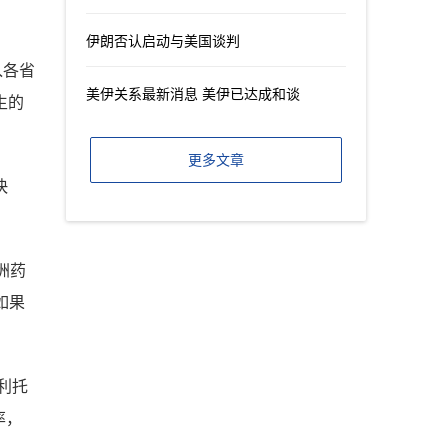
伊朗否认启动与美国谈判
入各省
美伊关系最新消息 美伊已达成和谈
生的
更多文章
快
洲药
如果
利托
率，