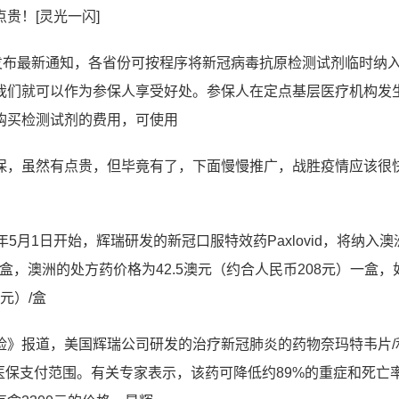
贵！[灵光一闪]
发布最新通知，各省份可按程序将新冠病毒抗原检测试剂临时纳
我们就可以作为参保人享受好处。参保人在定点基层医疗机构发
购买检测试剂的费用，可使用
保，虽然有点贵，但毕竟有了，下面慢慢推广，战胜疫情应该很
月1日开始，辉瑞研发的新冠口服特效药Paxlovid，将纳入澳
一盒，澳洲的处方药价格为42.5澳元（约合人民币208元）一盒，
元）/盒
险》报道，美国辉瑞公司研发的治疗新冠肺炎的药物奈玛特韦片/
我国医保支付范围。有关专家表示，该药可降低约89%的重症和死亡