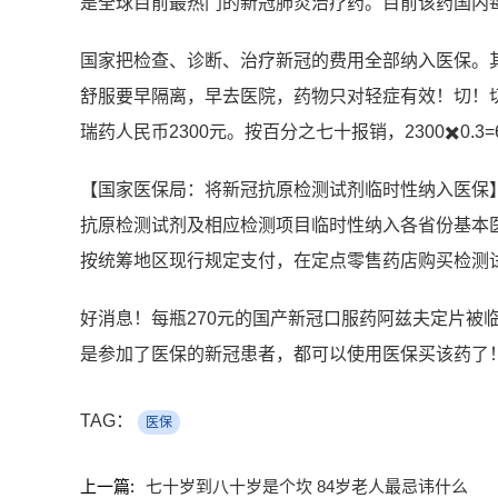
是全球目前最热门的新冠肺炎治疗药。目前该药国内每
国家把检查、诊断、治疗新冠的费用全部纳入医保。
舒服要早隔离，早去医院，药物只对轻症有效！切！
瑞药人民币2300元。按百分之七十报销，2300✖️0.3
【国家医保局：将新冠抗原检测试剂临时性纳入医保
抗原检测试剂及相应检测项目临时性纳入各省份基本
按统筹地区现行规定支付，在定点零售药店购买检测
好消息！每瓶270元的国产新冠口服药阿兹夫定片被
是参加了医保的新冠患者，都可以使用医保买该药了
TAG：
医保
上一篇:
七十岁到八十岁是个坎 84岁老人最忌讳什么