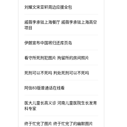
刘耀文宋亚轩周边应援全包
戚薇李承铉上海餐厅 戚薇李承铉上海高空
项目
伊朗宣布中国将归还库页岛
看守所死刑犯图片 拘留所的房间照片
死刑可以不死吗 判处死刑可以不死吗
阿信83版普通话在线看
医大儿童长高义诊 河南儿童医院生长发育
科专家
终于忙完了图片 终于忙完了的幽默图片