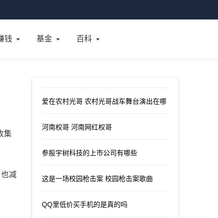
赚钱
基金
百科
爱在农村光哥 农村光哥战车舞台演出在哪
河南权哥 河南网红权哥
收集
参股宇树科技的上市公司有哪些
，也减
这是一场校园枪击案 校园枪击案歌曲
QQ里低价买手机的是真的吗