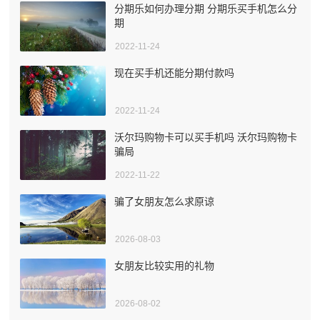
分期乐如何办理分期 分期乐买手机怎么分
期
2022-11-24
现在买手机还能分期付款吗
2022-11-24
沃尔玛购物卡可以买手机吗 沃尔玛购物卡
骗局
2022-11-22
骗了女朋友怎么求原谅
2026-08-03
女朋友比较实用的礼物
2026-08-02