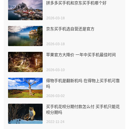
拼多多买手机和京东买手机哪个好
2026-03-18
京东买手机选自营还是官方
2026-03-18
苹果官方大降价 一年中买手机最佳时间
2026-03-10
得物手机是翻新机吗 在得物上买手机可靠
吗
2026-03-02
买手机花呗分期付款怎么付 买手机只能花
呗分期吗
2022-11-24