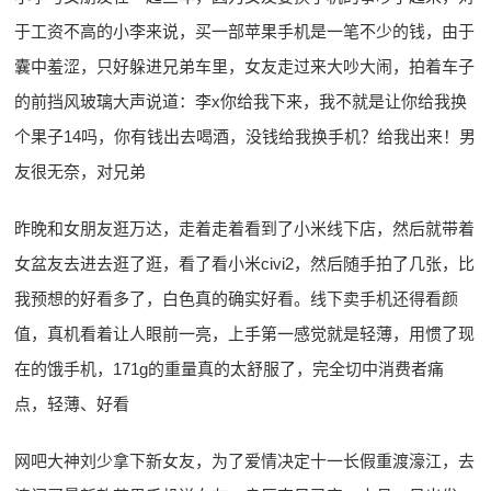
于工资不高的小李来说，买一部苹果手机是一笔不少的钱，由于
囊中羞涩，只好躲进兄弟车里，女友走过来大吵大闹，拍着车子
的前挡风玻璃大声说道：李x你给我下来，我不就是让你给我换
个果子14吗，你有钱出去喝酒，没钱给我换手机？给我出来！男
友很无奈，对兄弟
昨晚和女朋友逛万达，走着走着看到了小米线下店，然后就带着
女盆友去进去逛了逛，看了看小米civi2，然后随手拍了几张，比
我预想的好看多了，白色真的确实好看。线下卖手机还得看颜
值，真机看着让人眼前一亮，上手第一感觉就是轻薄，用惯了现
在的饿手机，171g的重量真的太舒服了，完全切中消费者痛
点，轻薄、好看
网吧大神刘少拿下新女友，为了爱情决定十一长假重渡濠江，去