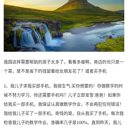
我国这样需要帮助的孩子太多了，看看多瘦啊，旁边的也只是一
个菜，是不是省下的钱留着给女朋友花了？或者买手机
1、我儿子求我买部手机，我很生气:买你想要的！你做数学的时
候不努力学习，你还需要手机吗？儿子立即发誓:爸爸！如果你
给我买一部手机，我保证认真做数学作业，不会再犯任何错误！
我给我儿子买了一部手机。奇怪的是，自从我买了手机，每次我
检查我儿子的数学作业，准确率几乎是100%。直到昨天，我儿