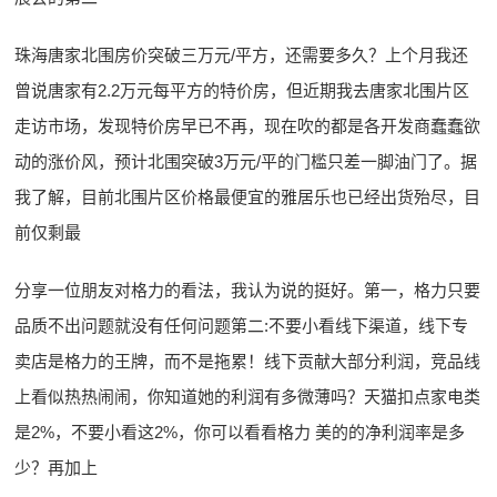
珠海唐家北围房价突破三万元/平方，还需要多久？上个月我还
曾说唐家有2.2万元每平方的特价房，但近期我去唐家北围片区
走访市场，发现特价房早已不再，现在吹的都是各开发商蠢蠢欲
动的涨价风，预计北围突破3万元/平的门槛只差一脚油门了。据
我了解，目前北围片区价格最便宜的雅居乐也已经出货殆尽，目
前仅剩最
分享一位朋友对格力的看法，我认为说的挺好。第一，格力只要
品质不出问题就没有任何问题第二:不要小看线下渠道，线下专
卖店是格力的王牌，而不是拖累！线下贡献大部分利润，竞品线
上看似热热闹闹，你知道她的利润有多微薄吗？天猫扣点家电类
是2%，不要小看这2%，你可以看看格力 美的的净利润率是多
少？再加上