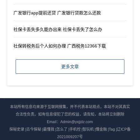
广发银行app提前还贷 广发银行贷款怎么还款
社保卡丢失多久能办出来 社保卡丢失了怎么办
社保转税务后个人如何办理 广西税务12366下载
更多文章
本站所有信息均来源于互联网搜集，并不代表本站观点，本站不对其真实
合法性负责。如有信息侵犯了您的权益，请告知，本站将立刻删除
Email：Admin@yxjjdz.com
探秘史录
|
古今探秘
|
最懂我
|
怎么了
|
手机控
|
智玩机
|
懂金融
|
Tag
|
辽ICP备
2021009207号