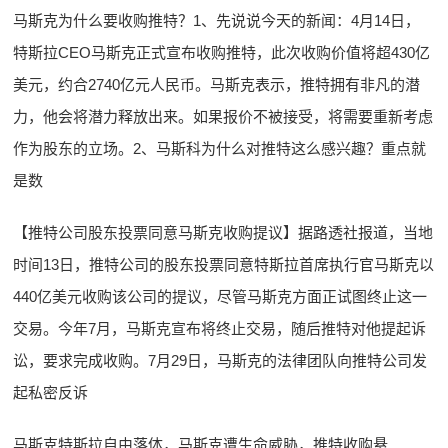
马斯克为什么要收购推特？1、先说说今天的新闻：4月14日，
特斯拉CEO马斯克正式宣布收购推特，此次收购价值将超430亿
美元，约合2740亿元人民币。马斯克表示，推特拥有非凡的潜
力，他会将潜力释放出来。如果报价不被接受，将需要重新考虑
作为股东的立场。2、马斯科为什么对推特这么感兴趣？重点就
是数
【推特公司股东投票同意马斯克收购提议】据路透社报道，当地
时间13日，推特公司的股东投票同意特斯拉首席执行官马斯克以
440亿美元收购该公司的提议，尽管马斯克方面正试图终止这一
交易。今年7月，马斯克宣布将终止交易，随后推特对他提起诉
讼，要求完成收购。7月29日，马斯克的法律团队向推特公司发
起私密反诉
马斯克特斯拉自由落体，马斯克遭生命威胁，推特收购悬