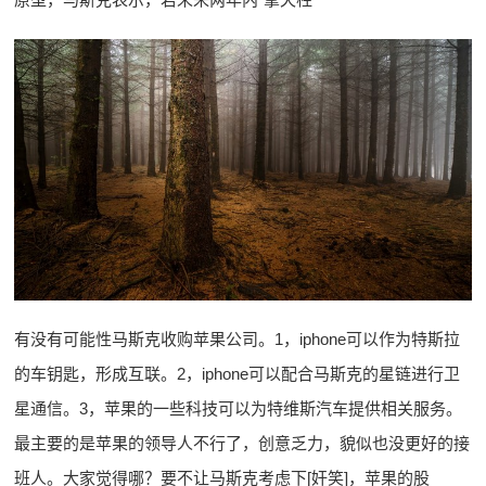
有没有可能性马斯克收购苹果公司。1，iphone可以作为特斯拉
的车钥匙，形成互联。2，iphone可以配合马斯克的星链进行卫
星通信。3，苹果的一些科技可以为特维斯汽车提供相关服务。
最主要的是苹果的领导人不行了，创意乏力，貌似也没更好的接
班人。大家觉得哪？要不让马斯克考虑下[奸笑]，苹果的股