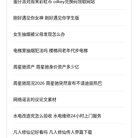
蛋仔派对周末彩虹币 cdkey兑换码领取网站
刚好遇见你女神 刚好遇见你学生版
女生抽烟被父母发现怎么办
电梯里抽烟犯法吗 楼梯间老年代步电梯
周星驰资产 周星驰身价资产多少亿
周星驰现况2026 周星驰突然宣布不请迪丽热巴
网络谣言的议论文素材
水电改造完怎么验收 水电维修24小时上门服务
凡人修仙记好看吗 凡人修仙传人界篇下载