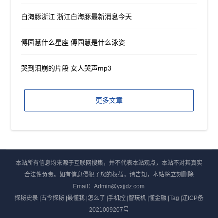
白海豚浙江 浙江白海豚最新消息今天
傅园慧什么星座 傅园慧是什么泳姿
哭到泪崩的片段 女人哭声mp3
更多文章
本站所有信息均来源于互联网搜集，并不代表本站观点，本站不对其真实
合法性负责。如有信息侵犯了您的权益，请告知，本站将立刻删除
Email：Admin@yxjjdz.com
探秘史录
|
古今探秘
|
最懂我
|
怎么了
|
手机控
|
智玩机
|
懂金融
|
Tag
|
辽ICP备
2021009207号