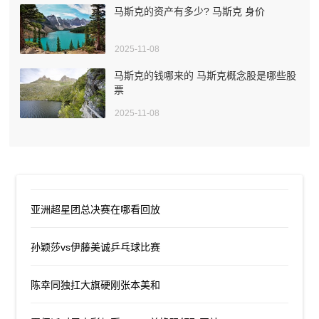
马斯克的资产有多少? 马斯克 身价
2025-11-08
马斯克的钱哪来的 马斯克概念股是哪些股
票
2025-11-08
亚洲超星团总决赛在哪看回放
孙颖莎vs伊藤美诚乒乓球比赛
陈幸同独扛大旗硬刚张本美和