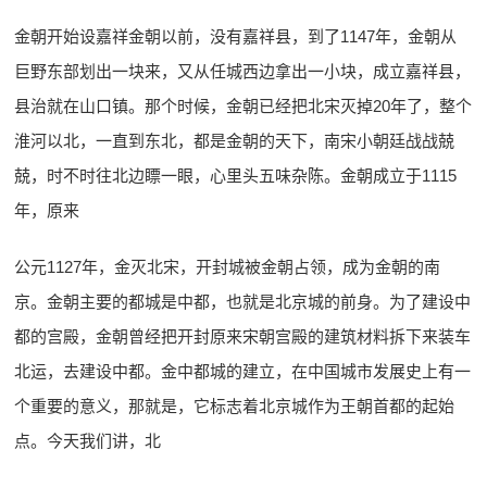
金朝开始设嘉祥金朝以前，没有嘉祥县，到了1147年，金朝从
巨野东部划出一块来，又从任城西边拿出一小块，成立嘉祥县，
县治就在山口镇。那个时候，金朝已经把北宋灭掉20年了，整个
淮河以北，一直到东北，都是金朝的天下，南宋小朝廷战战兢
兢，时不时往北边瞟一眼，心里头五味杂陈。金朝成立于1115
年，原来
公元1127年，金灭北宋，开封城被金朝占领，成为金朝的南
京。金朝主要的都城是中都，也就是北京城的前身。为了建设中
都的宫殿，金朝曾经把开封原来宋朝宫殿的建筑材料拆下来装车
北运，去建设中都。金中都城的建立，在中国城市发展史上有一
个重要的意义，那就是，它标志着北京城作为王朝首都的起始
点。今天我们讲，北