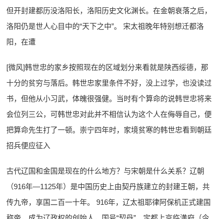
但开封建都历没洛阳长，洛阳历史文化渊长。在金朝衰落之后，
洛阳仍是世人心目中的“天下之中”。 宋太祖晚年特别想迁都洛
阳，在遭
[微风]韩世忠的家乡按照现在的区域划分来看就是陕西绥德，那
十分的贫穷与落后。韩世忠家里条件不好，没上过学，也没读过
书，但他从小习武，体魄很强健。当时有个算命的说韩世忠将来
会位列三公，可韩世忠对此并不相信认为这个人在侮辱自己，便
把算命先生打了一顿。崇宁四年时，家境贫寒的韩世忠看到朝廷
招兵便应征入
古代辽国和金国是现在的什么地方？与宋朝是什么关系？辽朝
（916年—1125年）是中国历史上由契丹族建立的封建王朝，共
传九帝，享国二百一十年。 916年，辽太祖耶律阿保机正式建国
称帝，成为辽政权的创始人，国号“契丹”，定都上京临潢府（今