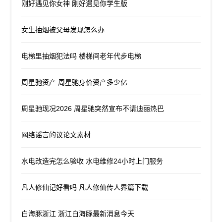
刚好遇见你女神 刚好遇见你学生版
女生抽烟被父母发现怎么办
电梯里抽烟犯法吗 楼梯间老年代步电梯
周星驰资产 周星驰身价资产多少亿
周星驰现况2026 周星驰突然宣布不请迪丽热巴
网络谣言的议论文素材
水电改造完怎么验收 水电维修24小时上门服务
凡人修仙记好看吗 凡人修仙传人界篇下载
白海豚浙江 浙江白海豚最新消息今天