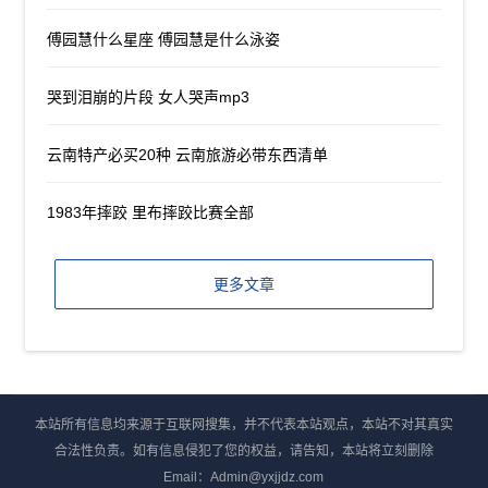
傅园慧什么星座 傅园慧是什么泳姿
哭到泪崩的片段 女人哭声mp3
云南特产必买20种 云南旅游必带东西清单
1983年摔跤 里布摔跤比赛全部
更多文章
本站所有信息均来源于互联网搜集，并不代表本站观点，本站不对其真实
合法性负责。如有信息侵犯了您的权益，请告知，本站将立刻删除
Email：Admin@yxjjdz.com