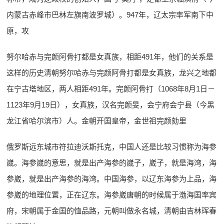
内蒙古赤峰市巴林左旗南波罗城）。947年，辽太宗率军南下中
原，攻
努尔哈赤与完颜阿骨打都是女真族，相距491年，他们的关系是
这样的历史清朝努尔哈赤与完颜阿骨打都是女真族，龙兴之地都
在宁古塔地区，两人相距491年。完颜阿骨打（1068年8月1日－
1123年9月19日），女真族，汉名完颜旻，会宁府会宁县（今黑
龙江省哈尔滨市）人。金朝开国皇帝，金世祖完颜劾里
俄罗斯远东城市符拉迪沃斯托克，中国人还是比较习惯称为海参
崴。海参崴的意思，就是出产海参的崴子，崴子，就是海湾，海
参崴，就是出产海参的海湾。中国海参，以辽东海参为上品，海
参崴的地理位置，正在辽东。海参崴唐朝的时候属于渤海国率宾
府，宋朝属于金国的恤品路，元朝叫做永名城，清朝由吉林珲春