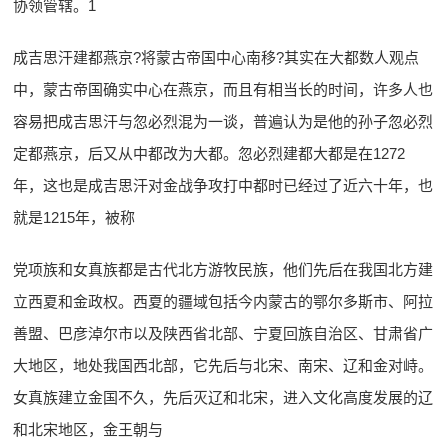
协领管辖。1
成吉思汗建都燕京?将蒙古帝国中心南移?其实在大都数人观点
中，蒙古帝国确实中心在燕京，而且有相当长的时间，许多人也
容易把成吉思汗与忽必烈混为一谈，普遍认为是他的孙子忽必烈
定都燕京，后又从中都改为大都。忽必烈建都大都是在1272
年，这也是成吉思汗对金战争攻打中都时已经过了近六十年，也
就是1215年，被称
党项族和女真族都是古代北方游牧民族，他们先后在我国北方建
立西夏和金政权。西夏的疆域包括今内蒙古的鄂尔多斯市、阿拉
善盟、巴彦淖尔市以及陕西省北部、宁夏回族自治区、甘肃省广
大地区，地处我国西北部，它先后与北宋、南宋、辽和金对峙。
女真族建立金国不久，先后灭辽和北宋，进入文化高度发展的辽
和北宋地区，金王朝与