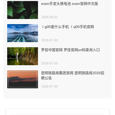
sram手变头换电池 sram官网中文版
2026-08-01
ⅰg00是什么手机 ⅰq00手机官网
2026-07-30
罗技中国官网 罗技官网sn码查询入口
2026-07-30
昆明铁路局集团官网 昆明铁路局2026招
聘公告
2026-07-30