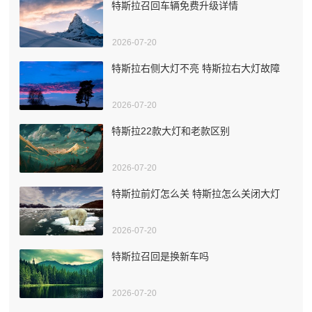
特斯拉召回车辆免费升级详情
2026-07-20
特斯拉右侧大灯不亮 特斯拉右大灯故障
2026-07-20
特斯拉22款大灯和老款区别
2026-07-20
特斯拉前灯怎么关 特斯拉怎么关闭大灯
2026-07-20
特斯拉召回是换新车吗
2026-07-20