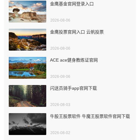
金鹰基金官网登录入口
2026-08-06
金鹰投票官网入口 云帆投票
2026-08-06
ACE ace健身教练证官网
2026-08-06
闪送员骑手app官网下载
2026-08-03
牛股王股票软件 牛魔王股票软件官网下载
2026-08-02