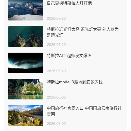
自己更换特斯拉大灯灯泡
2026-07-20
特斯拉近光灯太亮 近光灯太亮 别人以为
是远光灯
2026-07-19
特斯拉AI工程师发文爆火
2026-06-23
特斯拉model 3落地到底多少钱
2026-06-06
中国旅行社官网入口 中国国旅云南旅行社
官网
2026-08-09