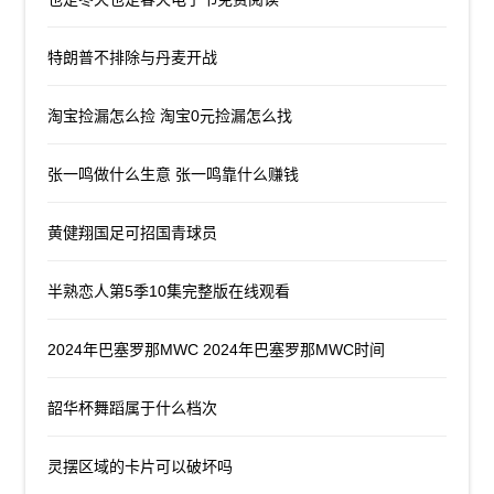
特朗普不排除与丹麦开战
淘宝捡漏怎么捡 淘宝0元捡漏怎么找
张一鸣做什么生意 张一鸣靠什么赚钱
黄健翔国足可招国青球员
半熟恋人第5季10集完整版在线观看
2024年巴塞罗那MWC 2024年巴塞罗那MWC时间
韶华杯舞蹈属于什么档次
灵摆区域的卡片可以破坏吗