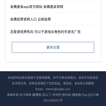
金鹰基金app官方网站 金鹰基金官网
金鹰投票官网入口 云帆投票
恋爱游戏男性向 可以干游戏女角色的手游无广告
更多文章
本站所有信息均来源于互联网搜集，并不代表本站观点，本站不对其真实
合法性负责。如有信息侵犯了您的权益，请告知，本站将立刻删除
Email：Admin@yxjjdz.com
探秘史录
|
古今探秘
|
最懂我
|
怎么了
|
手机控
|
智玩机
|
懂金融
|
Tag
|
辽ICP备
2021009207号