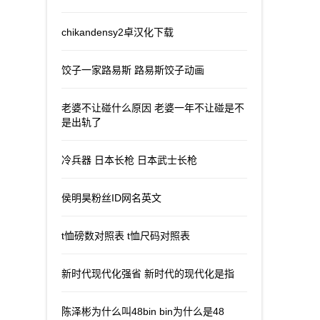
chikandensy2卓汉化下载
饺子一家路易斯 路易斯饺子动画
老婆不让碰什么原因 老婆一年不让碰是不
是出轨了
冷兵器 日本长枪 日本武士长枪
侯明昊粉丝ID网名英文
t恤磅数对照表 t恤尺码对照表
新时代现代化强省 新时代的现代化是指
陈泽彬为什么叫48bin bin为什么是48