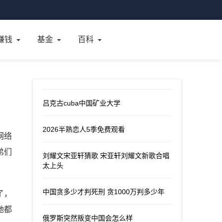
赚钱
基金
百科
吕克古cuba中国矿业大学
2026半熟恋人5季免费观看
网络
弟们
刘耀文宋亚轩猜歌 宋亚轩刘耀文新歌合唱
太上头
中国贪多少才判死刑 贪1000万判多少年
了，
她都
俄罗斯突然叛变中国会怎么样