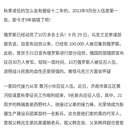
秋季退伍的怎么会有服役十二年的，2013年9月份入伍是第一
批，距今才9年搞错了吧！
俄罗斯已经动员了10万多名士兵！9 月 29 日，乌克兰总参谋部
报告说，自宣布动员以来，已经有 100,000 人被召集到俄罗斯。
此前，普京于21日宣布俄罗斯进行部分动员，俄国防部随即宣布
征召30万人参军。短短一周时间，10万俄罗斯人被征召入伍，
说明战斗民族的血性还是很强的。难怪乌克兰方面会怀疑
一家四代接力从军 黄河小伙应征入伍。近日，济南市章丘区黄
河街道夏秋季征兵工作顺利结束，9名新兵应征入伍，其中，21
周岁的韩瑞奥是西野村人，他接过父辈的接力棒，光荣地成为新
疆生产建设兵团某部的一名新兵，这也是他们家的第四代军人，
曾祖父韩兆生是抗美援朝老兵，祖父韩吉良、父亲韩祥超也曾是