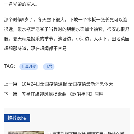
一名光荣的军人。
那个时候9岁了，冬天雪下很大，下坡一个木板一张长凳可以溜
很远，暖水瓶是老爷子当兵时的铝制水壶加个袖套，很安心很舒
服。夏天就是娱乐的季节，池塘边，小河边，大树下，田地菜园
想想那味道，现在想闻都不容易
TAG：
什么时候
几号
上一篇:
10月24日全国疫情通报 全国疫情最新消息今天
下一篇:
五星红旗迎风飘扬歌曲 《歌唱祖国》原唱
推荐阅读
马嘉祺刘耀文宋亚轩 刘耀文宋亚轩什么时