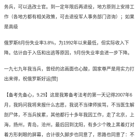
务兵，可以选改士官。到一定年限后再退役，地方原则上安排工
作（各地方都有相关政策，可去退役军人事务部门咨询）；如果
是高级
俄罗斯8月份失业率3.8%，为1992年以来最低，但实际收入下
降。估计由于入伍和出逃等原因，9月份失业率会进一步下降。
一九七九年我当兵，曾经的这画面也心酸，国家尊严是用实力打
出来得，祝俄罗斯好运[赞]
【备考先备心，9.29】这是我筹备考法考的第一天记得2007年6
月，我妈问我将来报什么志愿，我说不当律师挨骂，不当医生解
剖尸体，不当兵挨累，其他都行十多年我因工作，走了北京，上
海，扬州，青岛，沧州，最后回到沈阳，有多少个晚上黑着灯对
着方形刺眼的屏幕，合计很久脚步也同意了，思路也同意了：不