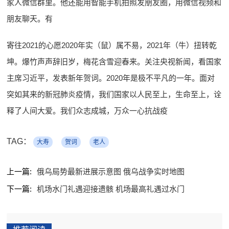
家人微信群里。他还能用智能手机拍照发朋友圈，用微信视频和
朋友聊天。有
寄往2021的心愿2020年实（鼠）属不易，2021年（牛）扭转乾
坤。爆竹声声辞旧岁，梅花含雪迎春来。关注央视新闻，看国家
主席习近平，发表新年贺词。2020年是极不平凡的一年。面对
突如其来的新冠肺炎疫情，我们国家以人民至上，生命至上，诠
释了人间大爱。我们众志成城，万众一心抗战疫
TAG：
大寿
贺词
老人
上一篇:
俄乌局势最新进展示意图 俄乌战争实时地图
下一篇:
机场水门礼遇迎接遗骸 机场最高礼遇过水门