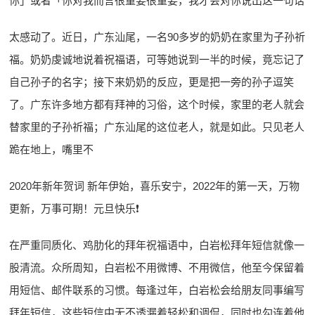
你」或者「你对我而言很重要很重要，我才会对你说出这一句话
太感动了。近日，广东汕尾，一名90多岁的奶奶在家里为子孙祈
福。奶奶虔诚地说着祝福语，可等她说到一半的时候，竟忘记了
自己孙子的名字；接下来奶奶的反应，更是把一旁的孙子逗笑
了。广东许多地方都有拜神的习俗，这个时候，家里的老人就会
替家里的子孙祈福；广东汕尾的这位老人，就是如此。只见老人
跪在地上，嘴里不
2020年新年贺词 新年伊始，喜乐安宁，2022年的第一天，万物
更新，万事可期！元旦快乐❗️
在严重同质化、鸡肋化的拜年祝福语中，白岩松拜年短信就像一
股清流。众所周知，白岩松不用微博、不用微信，他至今保留着
用短信、邮件联系的习惯。每逢过年，白岩松会给朋友同事编写
拜年短信，这些短信中无不透漏着轻松和调侃，同时也勾连着他