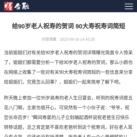
给90岁老人祝寿的贺词 90大寿祝寿词简短
问答锦集
2022-09-16 14:45:26
当前姐姐们对有关给90岁老人祝寿的贺词详情曝光简直令人惊呆
了，姐姐们都需要分析一下给90岁老人祝寿的贺词，那么小颜也
在网络上收集了一些对有关90大寿祝寿词简短的一些信息来分享
给姐姐们，究竟怎么回事？，姐姐们一起来简单了解下吧。
昨天晚上参加一位95岁高寿的老人生日宴会，听到的祝寿词是五
花八门啊，主家也很开心，可突然有一个小伙子说：“爷爷，祝
您长命百岁！”瞬间寿星的儿子立刻端起酒杯说祝老爸生日快乐
转移话题，总之肯定是不喜欢老爸听到这个祝寿词，好在老人耳
朵有点背，应该也没有听清楚，庆幸老人有一个心思细腻的儿