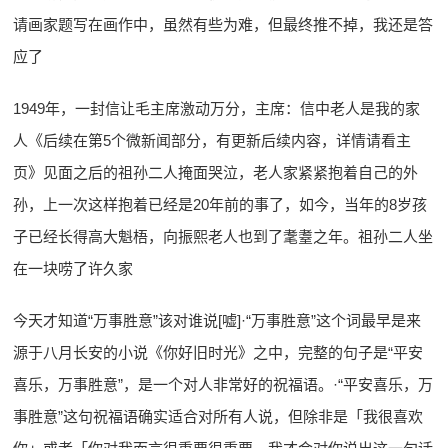
请画家题写在画作中，虽然有些为难，但最终推不掉，我还是答
应了
1949年，一封信让毛主席激动万分，主席：信中老人是我的家
人《后续在第5个微新闻部分，有更新后续内容，详情请看主
页》见面之后的祖孙二人掩面哭泣，老人家紧紧抱着自己的外
孙，上一次这样抱着已经是20年前的事了，如今，当年的8岁孩
子已经长得高大魁梧，向振熙老人也到了耄耋之年。祖孙二人坐
在一块唠了许久家
今天才知道“万事胜意”该对谁说[嘘]·“万事胜意”这个词最早是来
源于八月长安的小说《你好旧时光》之中，完整的句子是“平安
喜乐，万事胜意”，是一个对人非常好的祝福语。·“平安喜乐，万
事胜意”这句祝福语确实适合对所有人说，但除非是「我很喜欢