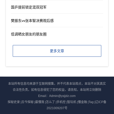
国乒提前锁定混双冠军
樊振东vs张本智决赛观后感
低调晒女朋友的朋友圈
更多文章
本站所有信息均来源于互联网搜集，并不代表本站观点，本站不对其真实
合法性负责。如有信息侵犯了您的权益，请告知，本站将立刻删除
Email：Admin@yxjjdz.com
探秘史录
|
古今探秘
|
最懂我
|
怎么了
|
手机控
|
智玩机
|
懂金融
|
Tag
|
辽ICP备
2021009207号