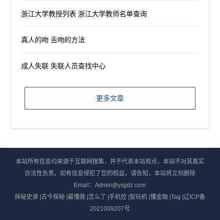
浙江大学教授列表 浙江大学教师名单查询
真人的吻 舌吻的方法
成人失联 失联人员查找中心
更多文章
本站所有信息均来源于互联网搜集，并不代表本站观点，本站不对其真实
合法性负责。如有信息侵犯了您的权益，请告知，本站将立刻删除
Email：Admin@yxjjdz.com
探秘史录
|
古今探秘
|
最懂我
|
怎么了
|
手机控
|
智玩机
|
懂金融
|
Tag
|
辽ICP备
2021009207号