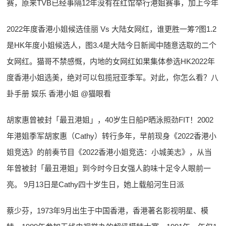
赛，原来TVB已经事隔12年没有在红馆举行港姐赛事，加上今年
2022年度香港小姐候选佳丽 Vs 大陆女网红，谁更胜一筹?图1.2
是HK年度小姐候选人，图3.4是大陆今日新闻中随意选取的二个
女网红。猫哥不禁感慨，内地的女网红如果集体参选HK2022年
度香港小姐选美，绝对可以包揽冠亚季军。对此，你怎么看？八
卦手册 娱乐 香港小姐 @猫眼看
胡家惠曾被封「最丑港姐」，40岁生日船P晒泳照劲FIT！2002
年港姐季军胡家惠（Cathy）转行多年，早前现身《2022香港小
姐竞选》的前奏节目《2022香港小姐竞选：小城美志》，从当
年曾被封「最丑港姐」到今时今日女强人韵味十足令人眼前一
亮。 9月13日是Cathy四十岁生日，她上载船河生日派
蔡少芬，1973年9月出生于中国香港，香港著名影视明星、模