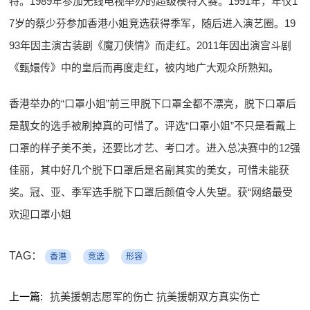
特。1989年参加无线电视举办的超级模特大赛。1991年，年仅1
7岁的蔡少芬参加香港小姐竞选获得季军，随后进入演艺圈。19
93年因主演古装剧《魔刀侠情》而走红。2011年因出演宫斗剧
《甄嬛传》中的皇后而再度走红，被内地广大观众所熟知。
香港举办的“口罩小姐”前三甲脱下口罩全都不漂亮，脱下口罩后
是靓女的选手被刷掉真的可惜了。评选“口罩小姐”不只是看戴上
口罩的样子美不美，还要比才艺、考口才。进入总决赛中的12强
佳丽，其中好几个脱下口罩后是名副其实的美女，可惜未能获
奖。冠、亚、季军选手脱下口罩后颜值令人失望。获“网络最受
欢迎口罩小姐
TAG：
香港
竞选
形容
上一篇:
抗美援朝志愿军的伤亡 抗美援朝双方真实伤亡