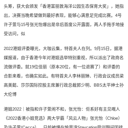
头筹，获大会颁发「香港富丽敦海洋公园生态保育大奖」，她指
出，决赛当晚希望做到最好表现，能够心满意足完成比赛。4号
许子萱与15号张光怡爆出是非后首度公开露面，两人手拖手地接
受访问，似
2022港姐评委曝光，大咖云集，特首夫人在列。9月15日，据港
媒报道，由于香港今年对港姐选举特别重视，所以派出了政商名
流做评委。就19位佳丽（原本20位，有一位退赛了）和评委的
合影来看，也确实如此。有特首夫人李林丽婵、行政会议成员梁
高美懿、莎莎国际控股主席兼行政总裁郭少明、BBS太平绅士孙
大伦博
港姐2022｜被指和许子萱闹不和，张光怡：佢系好有主见嘅人
《2022香港小姐竞选》两大学霸「风云人物」张光怡（Chloe）
及许子萱(Cecca），日前被爆在愉景湾Staycation受训期间因排