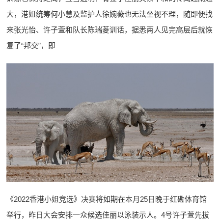
大，港姐统筹何小慧及监护人徐婉薇也无法坐视不理，随即便找
来张光怡、许子萱和队长陈瑞菱训话，据悉两人见完高层后就恢
复了“邦交”，即
《2022香港小姐竞选》决赛将如期在本月25日晚于红磡体育馆
举行，昨日大会安排一众候选佳丽以泳装示人。4号许子萱先拔