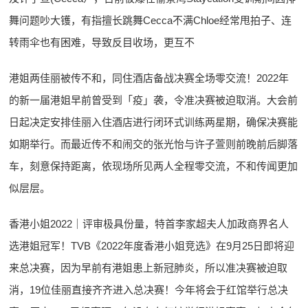
舞问题吵大镬，有指擅长跳舞Cecca不满Chloe经常甩拍子、连
转雨伞也有困难，导致反目收场，更互不
港姐两佳丽被传不和，同住酒店备战决赛全场零交流！2022年
的新一届港姐早前曾受到「疫」袭，令准决赛被迫取消。大会前
日起决定安排佳丽入住酒店进行闭环式训练两星期，确保决赛能
如期举行。而最近传不和闹交的张光怡与许子萱则前晚前后脚落
车，刻意保持距离，依现场所见两人全程零交流，不和传闻更加
似层层。
香港小姐2022｜评审极具份量，特首李家超夫人加政商界名人
选港姐冠军！TVB《2022年度香港小姐竞选》在9月25日即将迎
来总决赛，因为早前有港姐患上新冠肺炎，所以准决赛被迫取
消，19位佳丽直接齐齐进入总决赛！今年将会于红馆举行总决